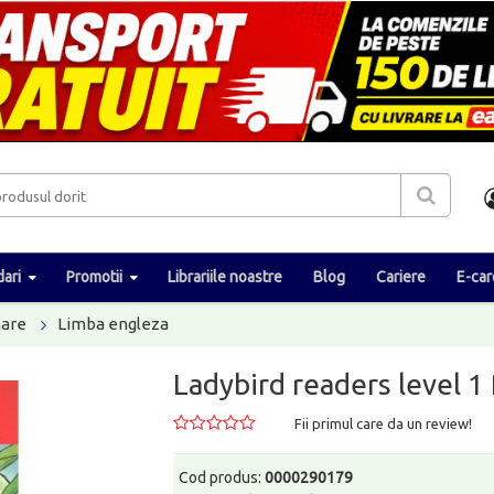
ari
Promotii
Librariile noastre
Blog
Cariere
E-car
nare
Limba engleza
Ladybird readers level 1
Fii primul care da un review!
Cod produs:
0000290179