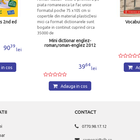
s 2nd ed
Vocabul
Mini dictionar englez-
roman,roman-englez 2012
39
90
lei
64
39
in cos
Ad
lei
Adauga in cos
TII
CONTACT
oi
0770.98.17.12
par
comenzi@clb.ro