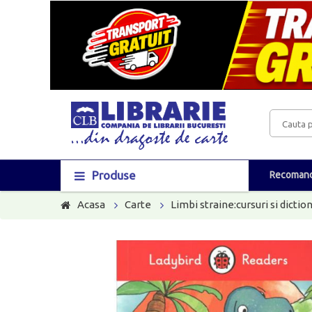
Produse
Recomand
Acasa
Carte
Limbi straine:cursuri si dictio