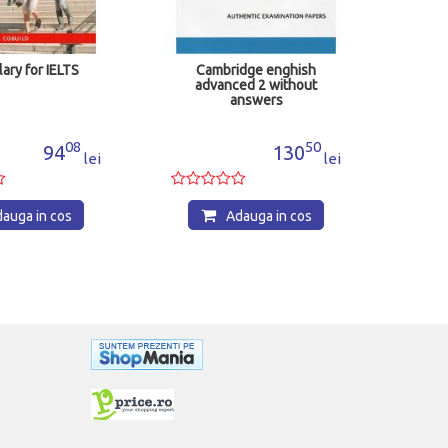
ary for IELTS
Cambridge enghish
advanced 2 without
answers
08
50
94
130
lei
lei
auga in cos
Adauga in cos