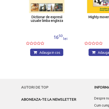
yable.
Dictionar de expresii
Mighty mover
 and
uzuale limba engleza
ts
29
50
2
16
lei
lei
os
Adauga in cos
Adauga 
AUTORI DE TOP
INFORMA
Despre n
ABONEAZA-TE LA NEWSLETTER
Cum cum