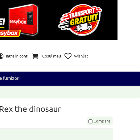
Intra in cont
Cosul meu
Wishlist
e furnizori
 Rex the dinosaur
Compara