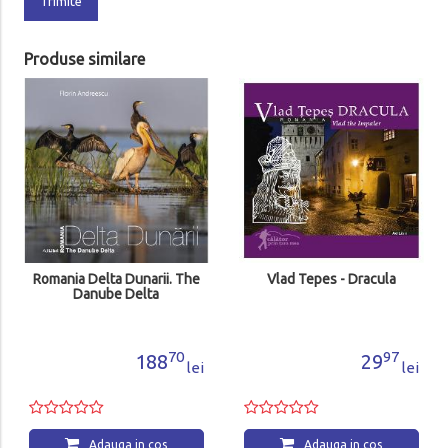
Trimite
Produse similare
Romania Delta Dunarii. The
Vlad Tepes - Dracula
Danube Delta
70
97
188
29
lei
lei
Adauga in cos
Adauga in cos