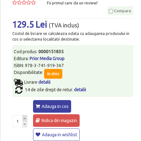
Fii primul care da un review!
Compara
129.5 Lei
(TVA inclus)
Costul de livrare se calculeaza odata cu adaugarea produsului in
cos si selectarea localitatii destinatie.
Cod produs:
0000151835
Editura:
Prior Media Group
ISBN: 978-3-741-919-367
Disponibilitate:
In stoc
Livrare
detalii
14 de zile drept de retur.
detalii
Adauga in cos
Ridica din magazin
Adauga in wishlist