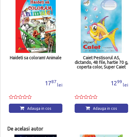
Dictionar de antonime
Editura Meteor
0
35
Adauga in cos
nimale
Caiet Pestisorul A5,
dictando, 48 file, hartie 70 g,
coperta color, Super Caiet
Casa Tipografica
87
99
7
12
lei
lei
s
Adauga in cos
De acelasi autor