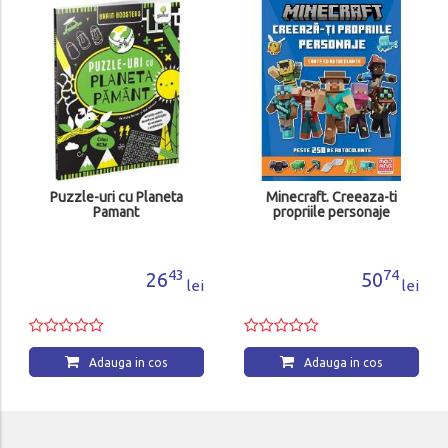
Pon
au
Puzzle-uri cu Planeta
Minecraft. Creeaza-ti
Pamant
propriile personaje
43
74
26
50
lei
lei
Adauga in cos
Adauga in cos