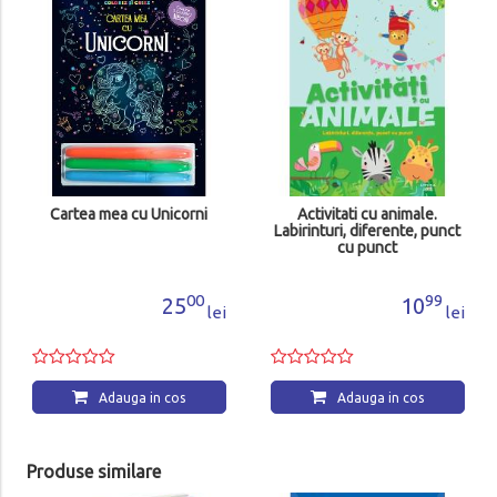
Activita
pun
difer
rtea mea cu Unicorni
Activitati cu animale.
Labirinturi, diferente, punct
cu punct
00
99
25
10
lei
lei
Adauga in cos
Adauga in cos
Produse similare