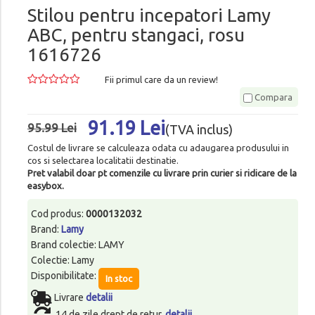
Stilou pentru incepatori Lamy
ABC, pentru stangaci, rosu
1616726
Fii primul care da un review!
Compara
91.19 Lei
95.99 Lei
(TVA inclus)
Costul de livrare se calculeaza odata cu adaugarea produsului in
cos si selectarea localitatii destinatie.
Pret valabil doar pt comenzile cu livrare prin curier si ridicare de la
easybox.
Cod produs:
0000132032
Brand:
Lamy
Brand colectie: LAMY
Colectie: Lamy
Disponibilitate:
In stoc
Livrare
detalii
14 de zile drept de retur.
detalii