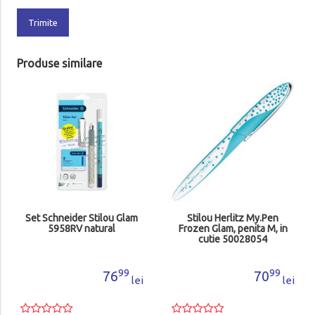
Trimite
Produse similare
Set Schneider Stilou Glam
Stilou Herlitz My.Pen
5958RV natural
Frozen Glam, penita M, in
cutie 50028054
99
99
76
70
lei
lei