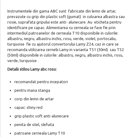
Instrumentele din gama ABC sunt fabricate din lemn de artar,
prevazute cu grip din plastic soft (gumat) in culoarea albastra sau
rosie, suprafata gripului este anti- alunecare. Au eticheta pentru
identificare pe capac. Alimentarea cu cerneala se face fie prin
intermediul patroanelor de cerneala T10 disponibile in culorile:
albastru, negru, albastru inchis, rosu, verde, violet, portocaliu,
turquoise fie cu ajutorul convertorului Lamy Z24, caz in care se
recomanda utilizarea cernelii Lamy in varianta T51 (30ml) sau T52
(50ml) disponibile in culorile: albastru, negru, albastru inchis, rosu,
verde, turquoise .
Detalii stilou Lamy abc rosu:
recomandat pentru incepatori
pentru mana stanga
corp din lemn de artar
capac: shiny red
grip plastic soft anti-alunecare
penita de otel, slefuita
patroane cerneala Lamy T10