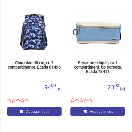
Ghiozdan 46 cm, cu 3
Penar neechipat, cu 1
compartimente, Ecada 61496
compartiment, tip borseta,
Ecada 78412
00
00
94
23
lei
lei
Adauga in cos
Adauga in cos