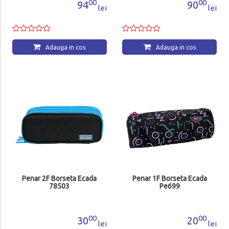
00
00
94
90
lei
lei
Adauga in cos
Adauga in cos
Penar 2F Borseta Ecada
Penar 1F Borseta Ecada
78503
Pe699
00
00
30
20
lei
lei