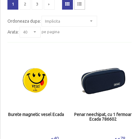
1
2
3
Ordoneaza dupa
:
Arata:
pe pagina
Burete magnetic vesel Ecada
Penar neechipat, cu 1 fermoar
Ecada 786602
40
78