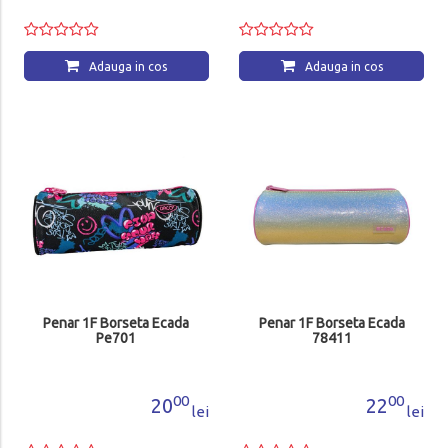
Adauga in cos
Adauga in cos
Penar 1F Borseta Ecada
Penar 1F Borseta Ecada
Pe701
78411
00
00
20
22
lei
lei