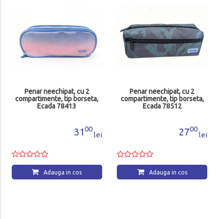
Penar neechipat, cu 2
Penar neechipat, cu 2
compartimente, tip borseta,
compartimente, tip borseta,
Ecada 78413
Ecada 78512
00
00
31
27
lei
lei
Adauga in cos
Adauga in cos