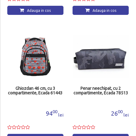
Adauga in cos
Adauga in cos
Ghiozdan 46 cm, cu 3
Penar neechipat, cu 2
compartimente, Ecada 61443
compartimente, Ecada 78513
00
00
94
26
lei
lei