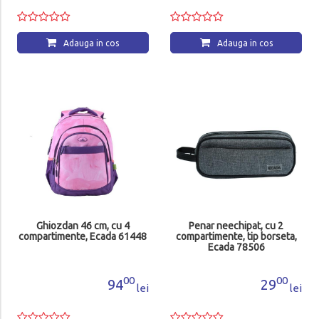
Adauga in cos
Adauga in cos
Ghiozdan 46 cm, cu 4
Penar neechipat, cu 2
compartimente, Ecada 61448
compartimente, tip borseta,
Ecada 78506
00
00
94
29
lei
lei