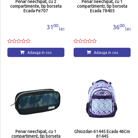
Penar neechipat, cu 2
Penar neechipat, cu 1
compartimente, tip borseta
compartimentr, tip borseta
Ecada Pe707
Ecada 78405
00
00
31
36
lei
lei
Adauga in cos
Adauga in cos
Penar neechipat, cu 1
Ghiozdan 61445 Ecada 46Cm
compartiment, tip borseta
61445