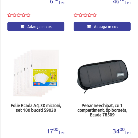
6
46
lei
lei
Adauga in cos
Adauga in cos
Folie Ecada A4, 30 microni,
Penar neechipat, cu 1
set 100 bucati 59030
compartiment, tip borseta,
Ecada 78509
00
00
17
34
lei
lei