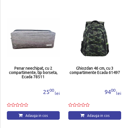
Penar neechipat, cu 2
Ghiozdan 46 cm, cu 3
compartimente, tip borseta,
compartimente Ecada 61497
Ecada 78511
00
00
25
94
lei
lei
Adauga in cos
Adauga in cos