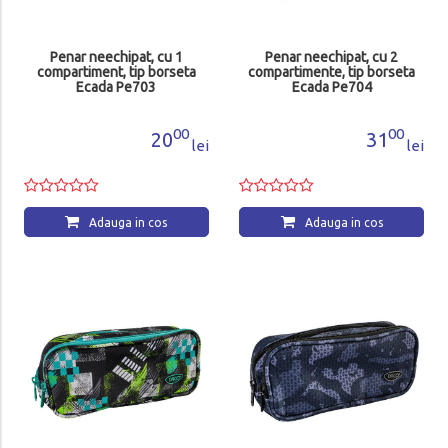
Penar neechipat, cu 1
Penar neechipat, cu 2
compartiment, tip borseta
compartimente, tip borseta
Ecada Pe703
Ecada Pe704
00
00
20
31
lei
lei
Adauga in cos
Adauga in cos