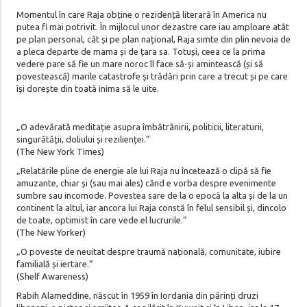
Momentul în care Raja obține o rezidență literară în America nu
putea fi mai potrivit. În mijlocul unor dezastre care iau amploare atât
pe plan personal, cât și pe plan național, Raja simte din plin nevoia de
a pleca departe de mama și de țara sa. Totuși, ceea ce la prima
vedere pare să fie un mare noroc îl face să-și amintească (și să
povestească) marile catastrofe și trădări prin care a trecut și pe care
își dorește din toată inima să le uite.
„O adevărată meditație asupra îmbătrânirii, politicii, literaturii,
singurătății, doliului și rezilienței.”
(The New York Times)
„Relatările pline de energie ale lui Raja nu încetează o clipă să fie
amuzante, chiar și (sau mai ales) când e vorba despre evenimente
sumbre sau incomode. Povestea sare de la o epocă la alta și de la un
continent la altul, iar ancora lui Raja constă în felul sensibil și, dincolo
de toate, optimist în care vede el lucrurile.”
(The New Yorker)
„O poveste de neuitat despre traumă națională, comunitate, iubire
familială și iertare.”
(Shelf Awareness)
Rabih Alameddine, născut în 1959 în Iordania din părinți druzi