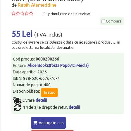
de
Rabih Alameddine
Fii primul care da un review!
Compara
55 Lei
(TVA inclus)
Costul de livrare se calculeaza odata cu adaugarea produsului in
cos si selectarea localitatii destinatie.
Cod produs:
0000290266
Editura:
Alice Books(fosta Popovici Media)
Data aparitie: 2026
ISBN: 978-630-6676-76-7
Numar de pagini: 400
Disponibilitate:
In stoc
Livrare
detalii
14 de zile drept de retur.
detalii
Adauga in cos