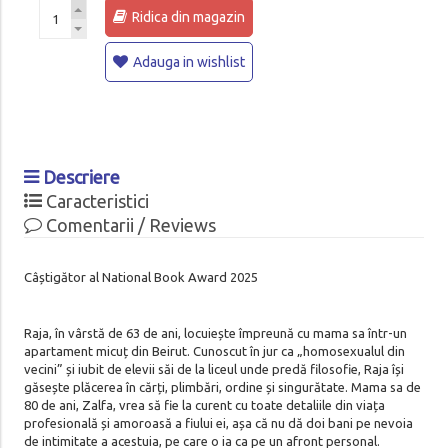
Ridica din magazin
Adauga in wishlist
Descriere
Caracteristici
Comentarii / Reviews
Câștigător al National Book Award 2025
Raja, în vârstă de 63 de ani, locuiește împreună cu mama sa într-un
apartament micuț din Beirut. Cunoscut în jur ca „homosexualul din
vecini” și iubit de elevii săi de la liceul unde predă filosofie, Raja își
găsește plăcerea în cărți, plimbări, ordine și singurătate. Mama sa de
80 de ani, Zalfa, vrea să fie la curent cu toate detaliile din viața
profesională și amoroasă a fiului ei, așa că nu dă doi bani pe nevoia
de intimitate a acestuia, pe care o ia ca pe un afront personal.