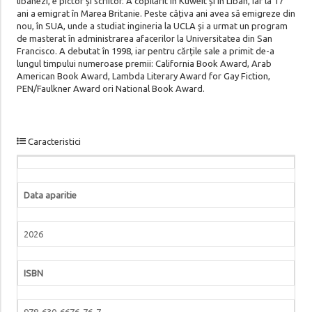
libanezi, e pictor și scriitor. A copilărit în Kuweit și în Liban, iar la 17
ani a emigrat în Marea Britanie. Peste câțiva ani avea să emigreze din
nou, în SUA, unde a studiat ingineria la UCLA și a urmat un program
de masterat în administrarea afacerilor la Universitatea din San
Francisco. A debutat în 1998, iar pentru cărțile sale a primit de-a
lungul timpului numeroase premii: California Book Award, Arab
American Book Award, Lambda Literary Award for Gay Fiction,
PEN/Faulkner Award ori National Book Award.
Caracteristici
Data aparitie
2026
ISBN
978-630-6676-76-7