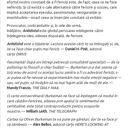
efortul nostru constant de a fi fericiți este, de fapt, ceea ce ne face
nefericiți. Și că există o cale alternativă către fericire și succes, care
implică acceptarea eșecului, pesimismului, nesiguranței și
incertitudinii – exact ceea ce încercăm constant să evităm.
Provocator, contraintuitiv și, în cele din urmă,
înălțător,
Antidotul
este ghidul persoanei inteligente către
înțelegerea ideii, adesea disputată, de fericire.
Antidotul
este o bijuterie. Lectura acestei cărți te va îmbogăți și, da,
te va face chiar puțin mai fericit.
—
Daniel H. Pink
, autorul
cărții
DRIVE
Fascinantă! După ani întregi petrecuți consultând specialiști — de la
psihologi la filosofi și chiar budiști —, Burkeman și-a dat seama că
toți erau de acord cu același lucru: pentru a fi cu adevărat fericiți, s-
ar putea să fie nevoie să experimentăm mai multe emoții negative —
sau, cel puțin, să învățăm să nu mai fugim atât de mult de ele.
—
Mandy Francis
,
THE DAILY MAIL
O carte extraordinară! Burkeman ne face să înțelegem că modul în
care căutăm fericirea, adesea prin apelul la sentimentul de
certitudine, este total contraproductiv pentru scopurile
noastre.
—
William Leith
,
THE TELEGRAPH
Cartea lui Oliver Burkeman te va pune pe gânduri, dar te va face și
să zâmbești.
—
Alex Bellos
, autorul cărții
HERE'S LOOKING AT