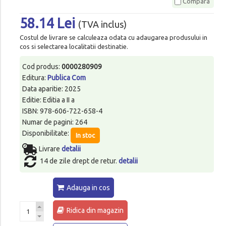
Compara
58.14 Lei
(TVA inclus)
Costul de livrare se calculeaza odata cu adaugarea produsului in
cos si selectarea localitatii destinatie.
Cod produs:
0000280909
Editura:
Publica Com
Data aparitie: 2025
Editie: Editia a II a
ISBN: 978-606-722-658-4
Numar de pagini: 264
Disponibilitate:
In stoc
Livrare
detalii
14 de zile drept de retur.
detalii
Adauga in cos
Ridica din magazin