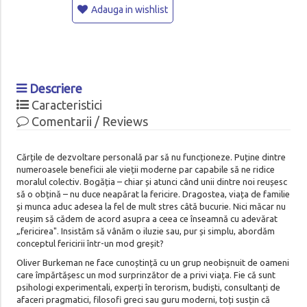
Adauga in wishlist
Descriere
Caracteristici
Comentarii / Reviews
Cărțile de dezvoltare personală par să nu funcționeze. Puține dintre
numeroasele beneficii ale vieții moderne par capabile să ne ridice
moralul colectiv. Bogăția – chiar și atunci când unii dintre noi reușesc
să o obțină – nu duce neapărat la fericire. Dragostea, viața de familie
și munca aduc adesea la fel de mult stres câtă bucurie. Nici măcar nu
reușim să cădem de acord asupra a ceea ce înseamnă cu adevărat
„fericirea". Insistăm să vânăm o iluzie sau, pur și simplu, abordăm
conceptul fericirii într-un mod greșit?
Oliver Burkeman ne face cunoștință cu un grup neobișnuit de oameni
care împărtășesc un mod surprinzător de a privi viața. Fie că sunt
psihologi experimentali, experți în terorism, budiști, consultanți de
afaceri pragmatici, filosofi greci sau guru moderni, toți susțin că