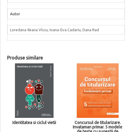
Autor
Loredana-Ileana Vîscu, Ioana-Eva Cadariu, Dana Rad
Produse similare
Identitatea si ciclul vietii
Concursul de titularizare.
Invataman primar. 5 modele
de teste cu sugestii de