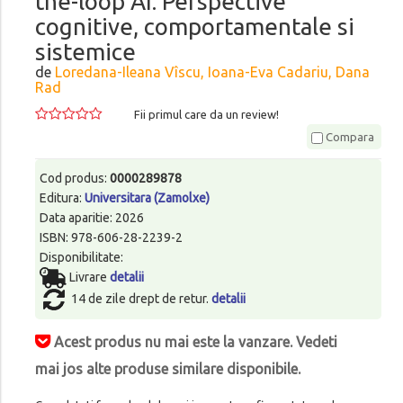
the-loop AI. Perspective
cognitive, comportamentale si
sistemice
de
Loredana-Ileana Vîscu, Ioana-Eva Cadariu, Dana
Rad
Fii primul care da un review!
Compara
Cod produs:
0000289878
Editura:
Universitara (Zamolxe)
Data aparitie: 2026
ISBN: 978-606-28-2239-2
Disponibilitate:
Livrare
detalii
14 de zile drept de retur.
detalii
Acest produs nu mai este la vanzare. Vedeti
mai jos alte produse similare disponibile.