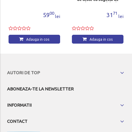
rezolvare. 5 modele de
teste propuse spre
rezolvare
00
71
59
31
lei
lei
Adauga in cos
Adauga in cos
AUTORI DE TOP
ABONEAZA-TE LA NEWSLETTER
INFORMATII
CONTACT