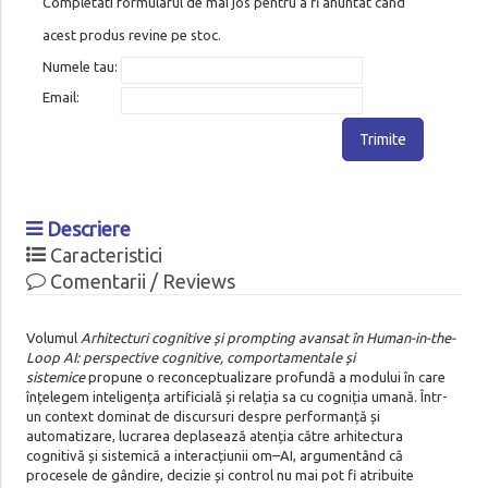
Completati formularul de mai jos pentru a fi anuntat cand
acest produs revine pe stoc.
Numele tau:
Email:
Trimite
Descriere
Caracteristici
Comentarii / Reviews
Volumul
Arhitecturi cognitive și prompting avansat în Human-in-the-
Loop AI: perspective cognitive, comportamentale și
sistemice
propune o reconceptualizare profundă a modului în care
înțelegem inteligența artificială și relația sa cu cogniția umană. Într-
un context dominat de discursuri despre performanță și
automatizare, lucrarea deplasează atenția către arhitectura
cognitivă și sistemică a interacțiunii om–AI, argumentând că
procesele de gândire, decizie și control nu mai pot fi atribuite