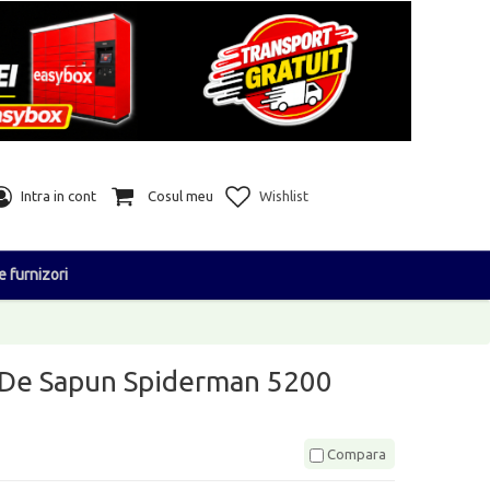
Intra in cont
Cosul meu
Wishlist
e furnizori
 De Sapun Spiderman 5200
Compara