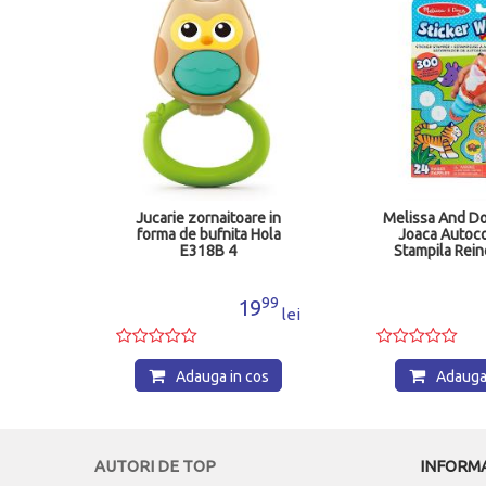
cu 120
Jucarie zornaitoare in
Melissa And D
forma de bufnita Hola
Joaca Autoco
E318B 4
Stampila Rein
Tigru 60
38
99
3
19
lei
lei
os
Adauga in cos
Adauga 
AUTORI DE TOP
INFORMA