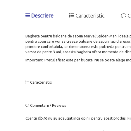
Descriere
Caracteristici
C
Bagheta pentru baloane de sapun Marvel Spider-Man, ideala pentr
pentru copii care vor sa creeze baloane de sapun rapid si usor
prindere confortabila, iar dimensiunea este potrivita pentru mai
varsta de peste 3 ani, aceasta bagheta ofera momente de distrac
Important! Pretul afisat este per bucata. Nu se poate alege mode
Caracteristici
Comentarii / Reviews
Clientii
clb.ro
nu au adaugat inca opinii pentru acest produs. Fi