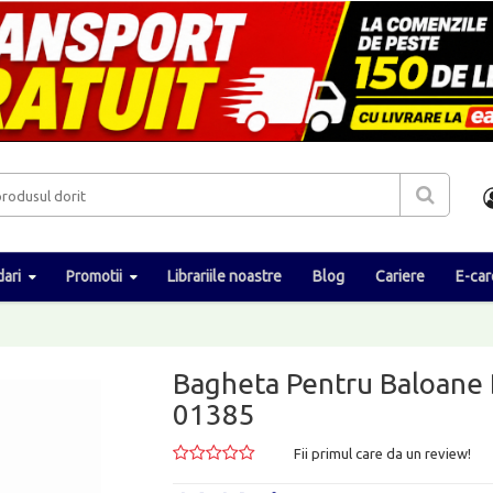
ari
Promotii
Librariile noastre
Blog
Cariere
E-car
Bagheta Pentru Baloane
01385
Fii primul care da un review!