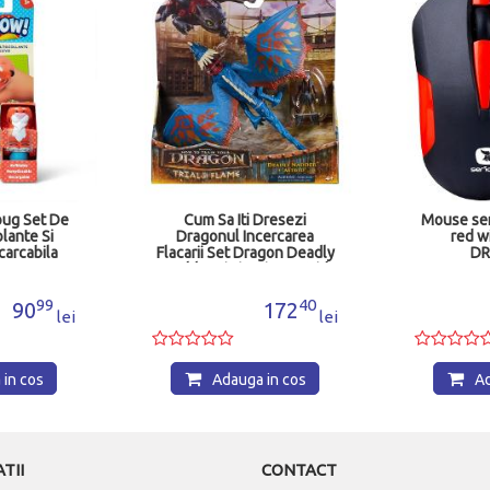
oug Set De
Cum Sa Iti Dresezi
Mouse ser
lante Si
Dragonul Incercarea
red w
carcabila
Flacarii Set Dragon Deadly
DR
74897
Nadder Si Figurina Astrid
6075558
99
40
90
172
lei
lei
in cos
Adauga in cos
Ad
TII
CONTACT