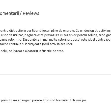
omentarii / Reviews
u distractie in aer liber si jocuri pline de energie. Cu un design atractiv in
. Usor de utilizat, bagheta este prevazuta cu rezervor pentru solutie, fiind g
nile celor mici. Disponibila in mai multe culori, produsul este ideal pentru jo
tie continua si incurajeaza jocul activ in aer liber.
lul, se livreaza aleatoriu in functie de stoc.
i primul care adauga o parere, folosind formularul de mai jos.