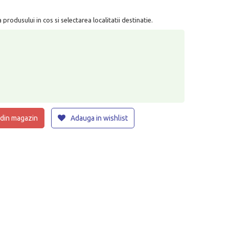
rodusului in cos si selectarea localitatii destinatie.
 din magazin
Adauga in wishlist