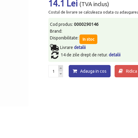
14.1 Lei
(TVA inclus)
Costul de livrare se calculeaza odata cu adaugarea p
Cod produs:
0000290146
Brand:
Disponibilitate:
In stoc
Livrare
detalii
14 de zile drept de retur.
detalii
Adauga in cos
Ridica