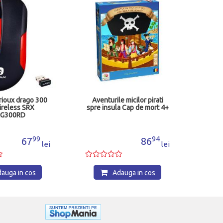
Te
ioux drago 300
Aventurile micilor pirati
ireless SRX
spre insula Cap de mort 4+
G300RD
99
94
67
86
lei
lei
auga in cos
Adauga in cos