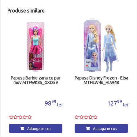
Produse similare
Papusa Barbie zana cu par
Papusa Disney Frozen - Elsa
mov MTFWK85_GXD59
MTHLW46_HLW48
99
99
98
127
lei
lei
Adauga in cos
Adauga in cos