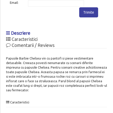
Email:
Trimite
Descriere
Caracteristici
Comentarii / Reviews
Papusile Barbie Chelsea vin cu pantofi si piese vestimentare
detasabile. Creeaza povesti nenumarate cu scenarii diferite
impreuna cu papusile Chelsea. Pentru scenarii creative achizitioneaza
toate papusile Chelsea. Aceasta papusa se remarca prin farmecul ei
si este imbracata intr-o frumoasa rochie roz cu carouri si imprimeu
inflorat care o face sa straluceasca. Parul blond al papusii Chelsea
este coafat lung si drept, iar papucii roz completeaza perfect look-ul
sau fermecator.
Caracteristici