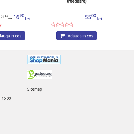
(reeditare)
00
55
lei
Adauga in cos
Sitemap
 - 16:00