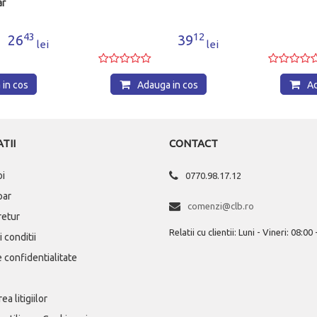
12
90
39
16
13
21
lei
lei
lei
auga in cos
Adauga in cos
TII
CONTACT
oi
0770.98.17.12
par
comenzi@clb.ro
 retur
Relatii cu clientii: Luni - Vineri: 08:00
 conditii
e confidentialitate
ea litigiilor