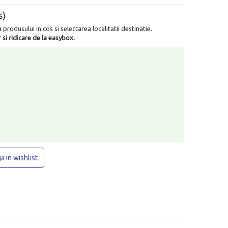
s)
rodusului in cos si selectarea localitatii destinatie.
 si ridicare de la easybox.
 in wishlist