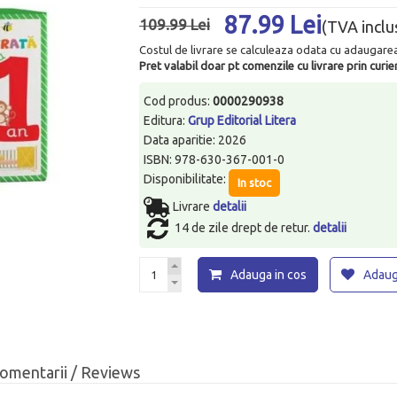
87.99 Lei
109.99 Lei
(TVA inclu
Costul de livrare se calculeaza odata cu adaugarea p
Pret valabil doar pt comenzile cu livrare prin curier
Cod produs:
0000290938
Editura:
Grup Editorial Litera
Data aparitie: 2026
ISBN: 978-630-367-001-0
Disponibilitate:
In stoc
Livrare
detalii
14 de zile drept de retur.
detalii
Adauga in cos
Adauga
omentarii / Reviews