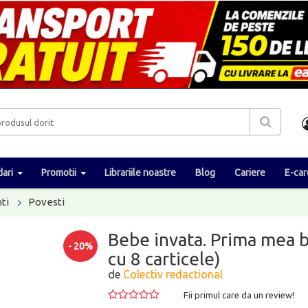
ari
Promotii
Librariile noastre
Blog
Cariere
E-car
ti
Povesti
Bebe invata. Prima mea bi
- 20%
cu 8 carticele)
de
Colectiv redactional
Fii primul care da un review!