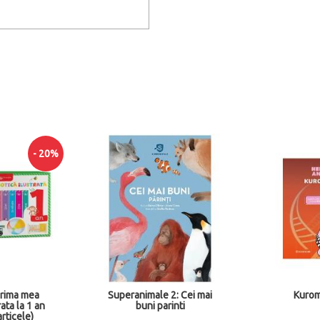
2: Cei mai
Kuromi e fricoasa
Kuromi 
inti