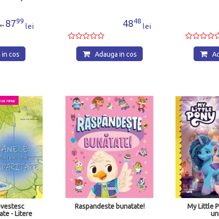
48
90
48
46
lei
lei
 in cos
Adauga in cos
Ad
- 20%
ste bunatate!
My Little Pony. Petrecerea
Vraja 
unicornilor
rega