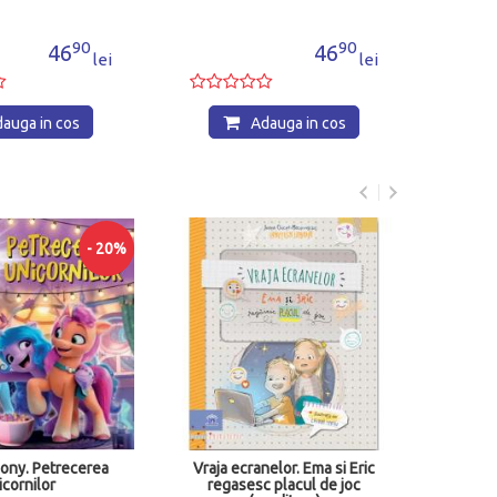
90
46
lei
auga in cos
Craciunozaurul si noaptea
de ajun
44
44
lei
Adauga in cos
ecranelor. Ema si Eric
sesc placul de joc