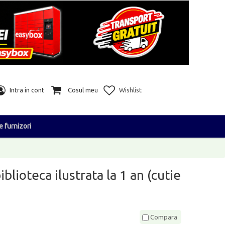
Intra in cont
Cosul meu
Wishlist
e furnizori
blioteca ilustrata la 1 an (cutie
Compara