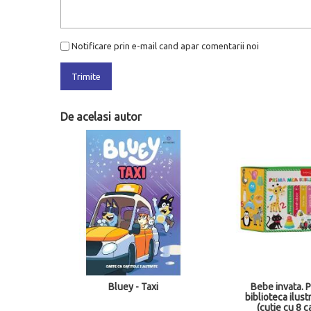
Notificare prin e-mail cand apar comentarii noi
Trimite
De acelasi autor
- 20%
Bebe invata. Prima mea
Superanimale 
biblioteca ilustrata la 1 an
buni par
(cutie cu 8 carticele)