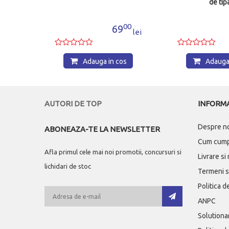
de tipar
00
43
69
26
lei
lei
in cos
Adauga in cos
Ad
AUTORI DE TOP
INFORMA
Despre n
ABONEAZA-TE LA NEWSLETTER
Cum cum
Afla primul cele mai noi promotii, concursuri si
Livrare si
lichidari de stoc
Termeni si
Politica d
ANPC
Solutionar