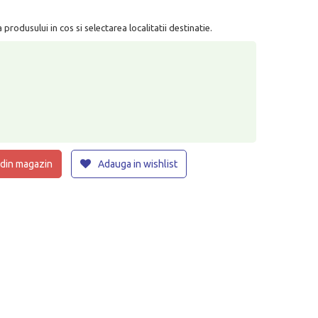
rodusului in cos si selectarea localitatii destinatie.
 din magazin
Adauga in wishlist