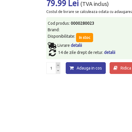
79.99 Lei
(TVA inclus)
Costul de livrare se calculeaza odata cu adaugarea p
Cod produs:
0000280023
Brand:
Disponibilitate:
In stoc
Livrare
detalii
14 de zile drept de retur.
detalii
Adauga in cos
Ridica