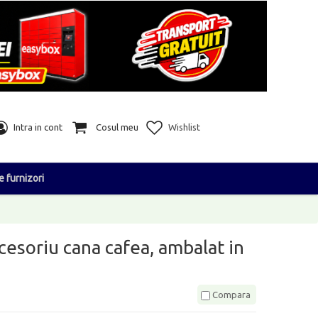
Intra in cont
Cosul meu
Wishlist
e furnizori
cesoriu cana cafea, ambalat in
Compara