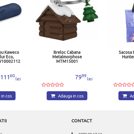
abana
Sacosa textila Demon
Breloc ba
phose
Hunter MJ304804
cuti
001
99
00
79
90
lei
lei
in cos
Adauga in cos
Ad
TII
CONTACT