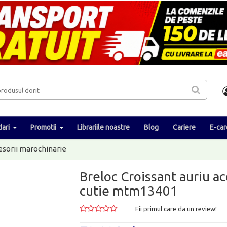
ari
Promotii
Librariile noastre
Blog
Cariere
E-car
esorii marochinarie
Breloc Croissant auriu ac
cutie mtm13401
Fii primul care da un review!