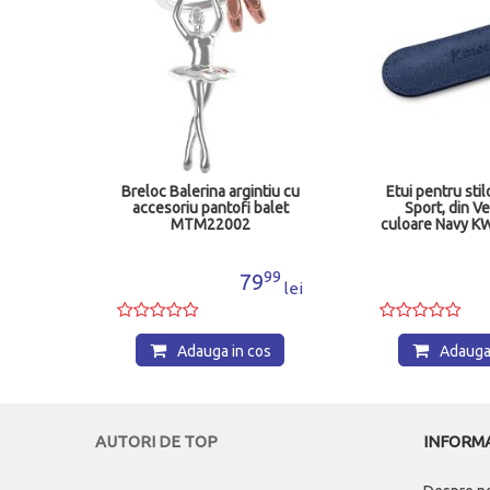
tiu cu
Etui pentru stilou Kaweco
Breloc C
alet
Sport, din Velur Eco,
Metalmor
culoare Navy KW10002112
MTM15
99
60
9
111
lei
lei
os
Adauga in cos
Adauga 
AUTORI DE TOP
INFORMA