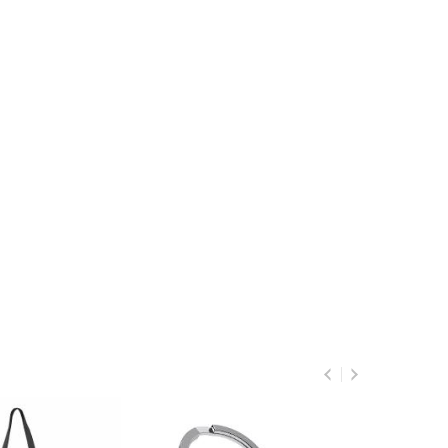
Breloc Pantof cu Toc Negru
MTM97701