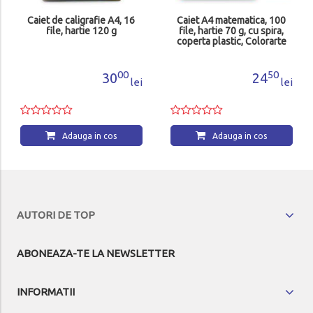
Caiet de caligrafie A4, 16
Caiet A4 matematica, 100
file, hartie 120 g
file, hartie 70 g, cu spira,
coperta plastic, Colorarte
C4243
00
50
30
24
lei
lei
Adauga in cos
Adauga in cos
AUTORI DE TOP
ABONEAZA-TE LA NEWSLETTER
INFORMATII