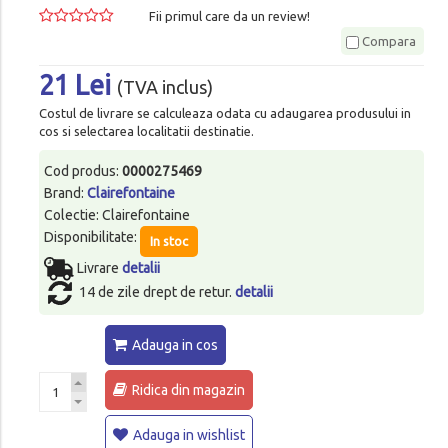
Fii primul care da un review!
Compara
21 Lei
(TVA inclus)
Costul de livrare se calculeaza odata cu adaugarea produsului in
cos si selectarea localitatii destinatie.
Cod produs:
0000275469
Brand:
Clairefontaine
Colectie: Clairefontaine
Disponibilitate:
In stoc
Livrare
detalii
14 de zile drept de retur.
detalii
Adauga in cos
Ridica din magazin
Adauga in wishlist