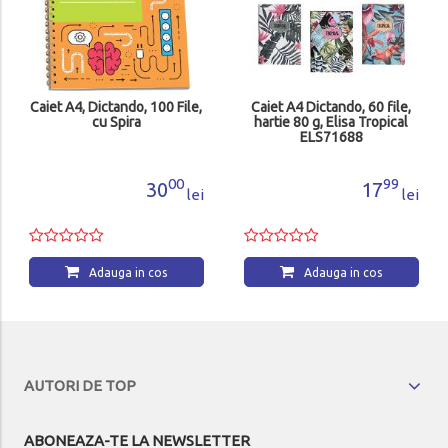
Caiet A4, Dictando, 100 File,
Caiet A4 Dictando, 60 file,
cu Spira
hartie 80 g, Elisa Tropical
ELS71688
00
99
30
17
lei
lei
Adauga in cos
Adauga in cos
AUTORI DE TOP
ABONEAZA-TE LA NEWSLETTER