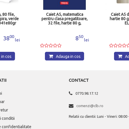
, 80 file,
Caiet A5, matematica
Caiet A5 d
spira, verde
pentru clasa pregatitoare,
hartie 80 
7041e80gr
32 file, hartie 80 g,
E
Tipografia 3B
00
50
38
8
lei
lei
in cos
Adauga in cos
Ad
TII
CONTACT
oi
0770.98.17.12
par
comenzi@clb.ro
 retur
Relatii cu clientii: Luni - Vineri: 08:00
 conditii
e confidentialitate