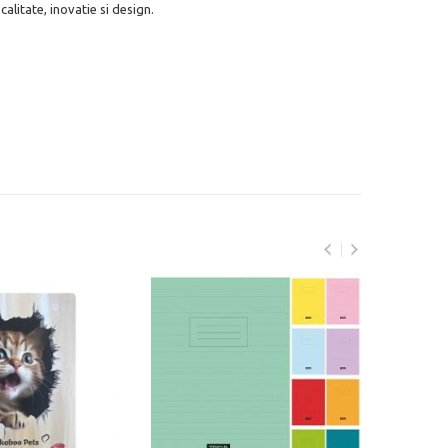
alitate, inovatie si design.
Caie
pagin
pl