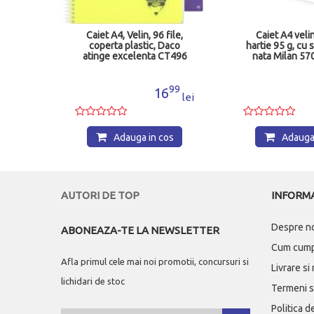
ile,
Caiet A4, Velin, 96 file,
Caiet A4 velin
ing
coperta plastic, Daco
hartie 95 g, cu 
atinge excelenta CT496
nata Milan 5
50
99
4
16
lei
lei
os
Adauga in cos
Adauga 
AUTORI DE TOP
INFORMA
Despre n
ABONEAZA-TE LA NEWSLETTER
Cum cum
Afla primul cele mai noi promotii, concursuri si
Livrare si
lichidari de stoc
Termeni si
Politica d