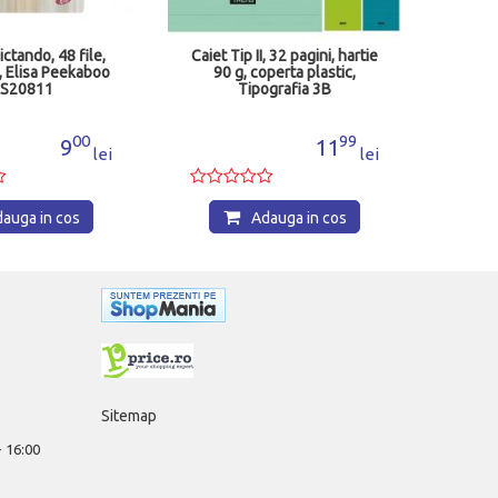
ictando, 48 file,
Caiet Tip II, 32 pagini, hartie
g, Elisa Peekaboo
90 g, coperta plastic,
LS20811
Tipografia 3B
00
99
9
11
lei
lei
auga in cos
Adauga in cos
Sitemap
 - 16:00