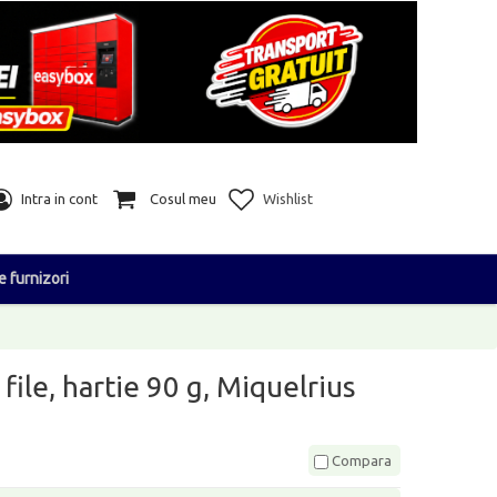
Intra in cont
Cosul meu
Wishlist
e furnizori
file, hartie 90 g, Miquelrius
Compara