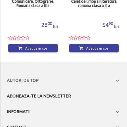
Comunicare. Ortografie.
Caiet de limba si literatura
Romana clasa a III a
romana clasa a III a
00
90
26
54
lei
lei
Adauga in cos
Adauga in cos
AUTORI DE TOP
ABONEAZA-TE LA NEWSLETTER
INFORMATII