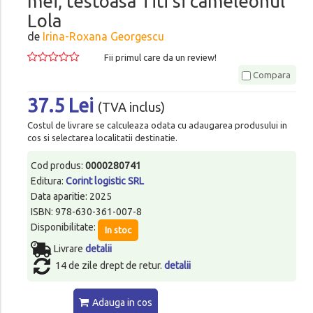
mei, testoasa Titi si cameleonul
Lola
de
Irina-Roxana Georgescu
Fii primul care da un review!
Compara
37.5 Lei
(TVA inclus)
Costul de livrare se calculeaza odata cu adaugarea produsului in
cos si selectarea localitatii destinatie.
Cod produs:
0000280741
Editura:
Corint logistic SRL
Data aparitie: 2025
ISBN: 978-630-361-007-8
Disponibilitate:
In stoc
Livrare
detalii
14 de zile drept de retur.
detalii
Adauga in cos