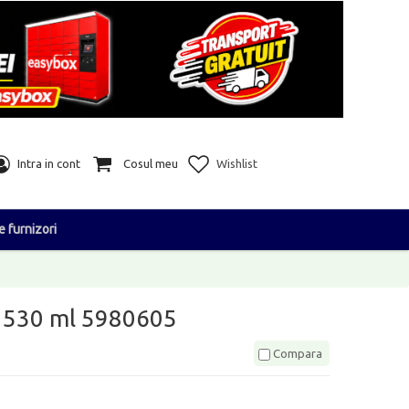
Intra in cont
Cosul meu
Wishlist
e furnizori
ss 530 ml 5980605
Compara