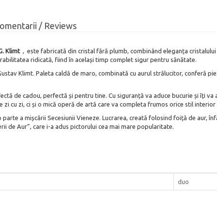
omentarii / Reviews
G. Klimt
, este fabricată din cristal fără plumb, combinând eleganța cristalulu
rabilitatea ridicată, fiind în același timp complet sigur pentru sănătate.
stav Klimt. Paleta caldă de maro, combinată cu aurul strălucitor, conferă piese
ectă de cadou, perfectă și pentru tine. Cu siguranță va aduce bucurie și îți v
 zi cu zi, ci și o mică operă de artă care va completa frumos orice stil interior
 parte a mișcării Secesiunii Vieneze. Lucrarea, creată folosind foiță de aur, în
ii de Aur”, care i-a adus pictorului cea mai mare popularitate.
duo