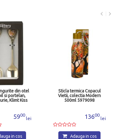
V
Fl
ingurite din otel
Sticla termica Copacul
il si portelan,
Vietii, colectia Modern
urie, Klimt Kiss
500ml 5979098
cm 5980636
00
00
59
136
lei
lei
auga in cos
Adauga in cos