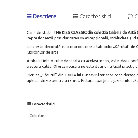
Descriere
Caracteristici
C
Cană de sticlă
THE
KISS CLASSIC din colectia Galeria de Artă 
impresionează prin claritatea sa excepțională, strălucirea și du
Linia este decorată cu o reproducere a tabloului „Sărutul” de Gu
iubitorilor de artă.
Ambalat într-o cutie decorată cu același motiv, este ideea perf
băutură caldă. Oferta noastră nu este doar un articol practic de
Pictura „Sărutul” din 1908 a lui Gustav Klimt este considerată o
aplecându-se pentru un sărut. Pictura aparține așa-numitei „Ser
Caracteristici
Colectie