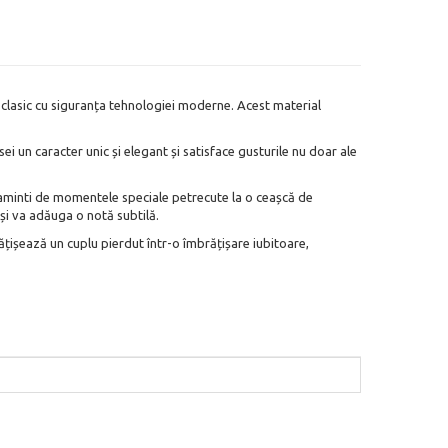
i clasic cu siguranța tehnologiei moderne. Acest material
i un caracter unic și elegant și satisface gusturile nu doar ale
a aminti de momentele speciale petrecute la o ceașcă de
 și va adăuga o notă subtilă.
fățișează un cuplu pierdut într-o îmbrățișare iubitoare,