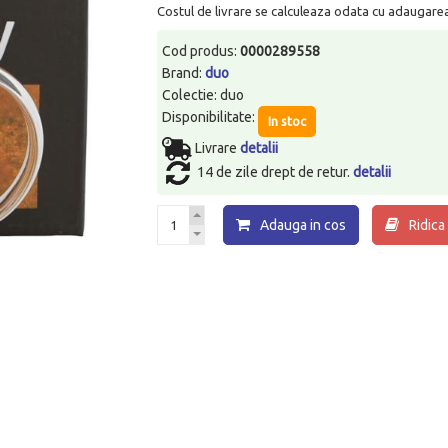
Costul de livrare se calculeaza odata cu adaugarea p
Cod produs:
0000289558
Brand:
duo
Colectie: duo
Disponibilitate:
In stoc
Livrare
detalii
14 de zile drept de retur.
detalii
Adauga in cos
Ridica