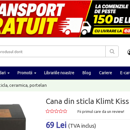
ari
Promotii
Librariile noastre
Blog
Cariere
E-car
ticla, ceramica, portelan
Cana din sticla Klimt Ki
Fii primul care da un review!
69 Lei
(TVA inclus)