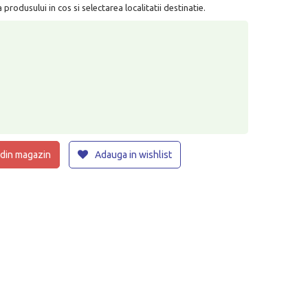
rodusului in cos si selectarea localitatii destinatie.
 din magazin
Adauga in wishlist