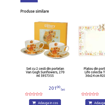
Produse similare
rtelan
Set cu 2 cesti din portelan
Platou din por
ectia
Van Gogh Sunflowers, 270
Life colectia T
fodr
ml 5957355
36x24 cm R2
00
00
4
201
lei
lei
os
Adauga in cos
Adauga 