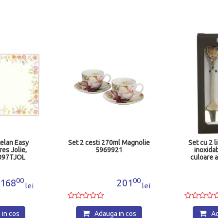
telan Easy
Set 2 cesti 270ml Magnolie
Set cu 2 l
res Jolie,
5969921
inoxidab
097TJOL
culoare a
13.5 
00
00
168
201
lei
lei
in cos
Adauga in cos
Ad