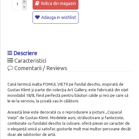
Ridica din magazin
Adauga in wishlist
Descriere
Caracteristici
Comentarii / Reviews
Cană termică inalta POMUL VIETII pe fundal deschis, inspirată de
Gustav Klimt și parte din colecția Art Gallery, este fabricată din oțel
inoxidabil 18/8, fiind perfectă pentru băuturi calde și reci pe care să
le iei la serviciu, la școală sau în călătorii.
Această linie este decorată cu o reproducere a picturii „Copacul
Vieții” de Gustav Klimt. Modelele aurii, strălucitoare și fanteziste,
combinate cu fundalul deschis la culoare, oferă piesei un caracter de
o eleganță unică și satisfac gusturile mult mai multor persoane decât
doar ale iubitorilor de artă.