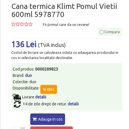
Cana termica Klimt Pomul Vietii
600ml 5978770
Fii primul care da un review!
Compara
136 Lei
(TVA inclus)
Costul de livrare se calculeaza odata cu adaugarea produsului in
cos si selectarea localitatii destinatie.
Cod produs:
0000289823
Brand:
duo
Colectie: duo
Disponibilitate:
In stoc
Livrare
detalii
14 de zile drept de retur.
detalii
Adauga in cos