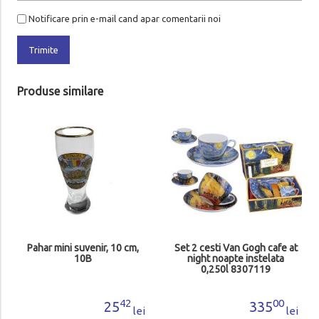
Notificare prin e-mail cand apar comentarii noi
Trimite
Produse similare
Pahar mini suvenir, 10 cm,
Set 2 cesti Van Gogh cafe at
10B
night noapte instelata
0,250l 8307119
42
00
25
335
lei
lei