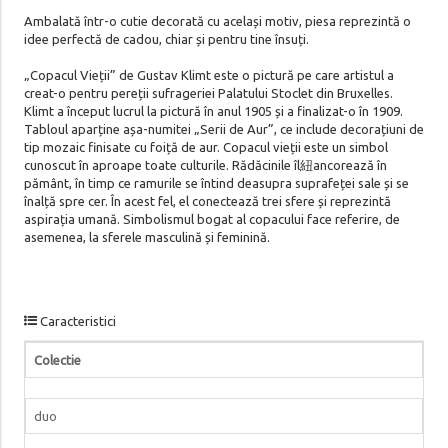
Ambalată într-o cutie decorată cu același motiv, piesa reprezintă o
idee perfectă de cadou, chiar și pentru tine însuți.
„Copacul Vieții” de Gustav Klimt este o pictură pe care artistul a
creat-o pentru pereții sufrageriei Palatului Stoclet din Bruxelles.
Klimt a început lucrul la pictură în anul 1905 și a finalizat-o în 1909.
Tabloul aparține așa-numitei „Serii de Aur”, ce include decorațiuni de
tip mozaic finisate cu foiță de aur. Copacul vieții este un simbol
cunoscut în aproape toate culturile. Rădăcinile îl紐ancorează în
pământ, în timp ce ramurile se întind deasupra suprafeței sale și se
înalță spre cer. În acest fel, el conectează trei sfere și reprezintă
aspirația umană. Simbolismul bogat al copacului face referire, de
asemenea, la sferele masculină și feminină.
Caracteristici
Colectie
duo