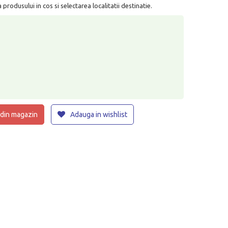
rodusului in cos si selectarea localitatii destinatie.
 din magazin
Adauga in wishlist