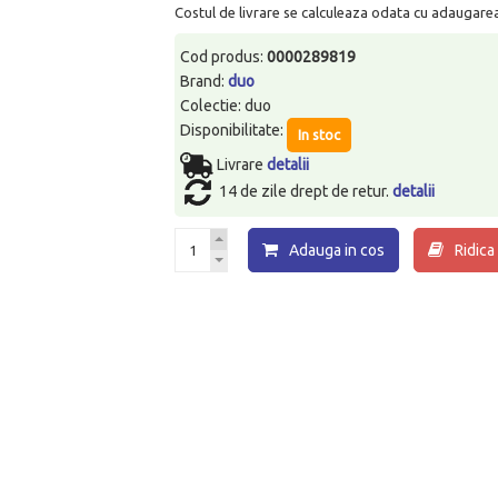
Costul de livrare se calculeaza odata cu adaugarea p
Cod produs:
0000289819
Brand:
duo
Colectie: duo
Disponibilitate:
In stoc
Livrare
detalii
14 de zile drept de retur.
detalii
Adauga in cos
Ridica