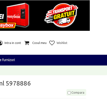
Intra in cont
Cosul meu
Wishlist
e furnizori
0ml 5978886
Compara