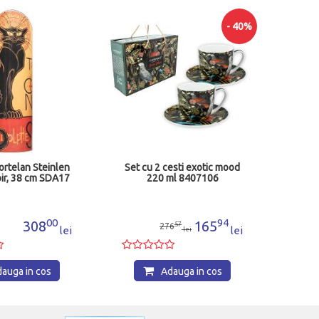
Sti
- 40%
ortelan Steinlen
Set cu 2 cesti exotic mood
ir, 38 cm SDA17
220 ml 8407106
00
94
308
165
57
276
lei
lei
lei
auga in cos
Adauga in cos