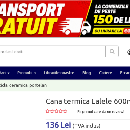
ari
Promotii
Librariile noastre
Blog
Cariere
E-car
ticla, ceramica, portelan
Cana termica Lalele 60
Fii primul care da un review!
136 Lei
(TVA inclus)