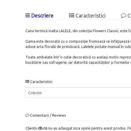
Descriere
Caracteristici
C
Cana termică inalta LALELE, din colecția Flowers Classic, este fabr
Gama este decorată cu o compoziție frumoasă ce înfățișează un b
aduce arta florală de primăvară. Lalelele pictate manual în cul
Toate ambalate într'o cutie decorativă cu același motiv repre
bucătărie sau sufragerie, iar datorită capacităților și formelor 
Caracteristici
Colectie
Comentarii / Reviews
Clientii
clb.ro
nu au adaugat inca opinii pentru acest produs. Fi