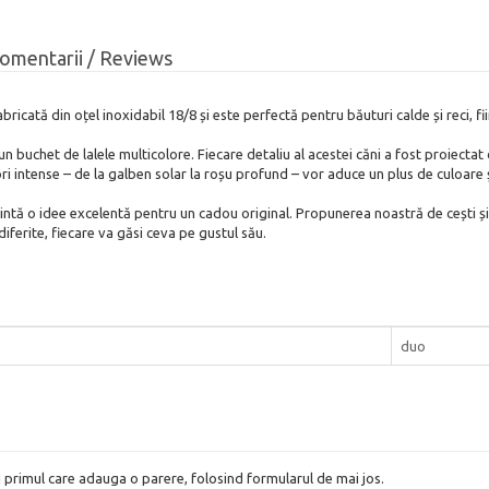
omentarii / Reviews
icată din oțel inoxidabil 18/8 și este perfectă pentru băuturi calde și reci, fiind
uchet de lalele multicolore. Fiecare detaliu al acestei căni a fost proiectat c
ori intense – de la galben solar la roșu profund – vor aduce un plus de culoare 
zintă o idee excelentă pentru un cadou original. Propunerea noastră de cești 
diferite, fiecare va găsi ceva pe gustul său.
duo
i primul care adauga o parere, folosind formularul de mai jos.