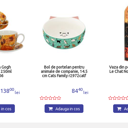
n Gogh
Bol de portelan pentru
Vaza din p
 250ml
animale de companie, 14.5
Le Chat No
06
cm Cats Family r2972catf
00
40
138
84
lei
lei
in cos
Adauga in cos
Ad