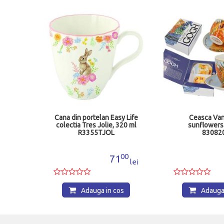
x Maci
Cana din portelan Easy Life
Ceasca Va
9
colectia Tres Jolie, 320 ml
sunflowers
R3355TJOL
83082
00
00
6
71
lei
lei
os
Adauga in cos
Adauga 