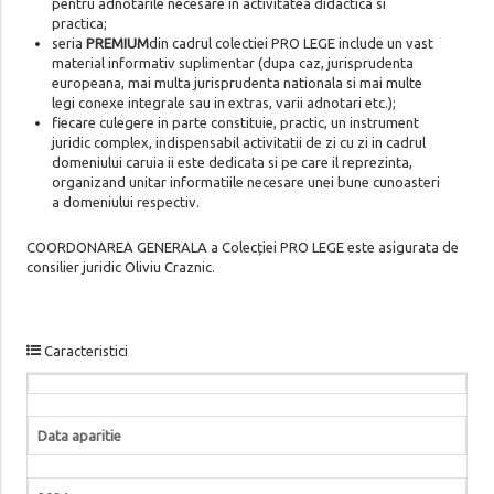
pentru adnotarile necesare in activitatea didactica si
practica;
seria
PREMIUM
din cadrul colectiei PRO LEGE include un vast
material informativ suplimentar (dupa caz, jurisprudenta
europeana, mai multa jurisprudenta nationala si mai multe
legi conexe integrale sau in extras, varii adnotari etc.);
fiecare culegere in parte constituie, practic, un instrument
juridic complex, indispensabil activitatii de zi cu zi in cadrul
domeniului caruia ii este dedicata si pe care il reprezinta,
organizand unitar informatiile necesare unei bune cunoasteri
a domeniului respectiv.
COORDONAREA GENERALA a Colecției PRO LEGE este asigurata de
consilier juridic Oliviu Craznic.
Caracteristici
Data aparitie