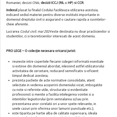
Romaniei; decizii CNA;
decizii ICCJ
(
RIL
si
HP
)
si CCR
.
Indexul
plasat la finalul Codului faciliteaza utilizarea acestuia,
indicand sediul materiei pentru diverse institutii importante in
domeniul dreptului civil si asigurand o cautare rapida a cuvintelor-
cheie aferente.
Lucrarea
Codul civil: mai 2024
este destinata nu doar practicienilor si
studentilor, ci si teoreticienilor interesati de acest domeniu.
PRO LEGE – O colecție necesara oricarui jurist:
reuneste intre copertele fiecarei culegeri informatii esentiale
si extinse din domeniul abordat, inlesnind astfel utilizatorului
activitatea de cercetare, reducand semnificativ si eficient
timpul dedicat acesteia;
prezinta pachete de acte normative consolidate, atent
selectate in vederea acoperirii domeniului vizat, imbogatite
cu note si referinte utile, structurate si evidentiate
profesionist si menite a facilita intelegerea vointei si a
intentiilor legiuitorului (prin semnalarea si/sau prin
prezentarea unor corelatii ori a unor spete relevante, in
unele cazuri prin oferirea unor lamuriri punctuale etc.);
este tiparita pe hartie alba de calitate superioara, ideala