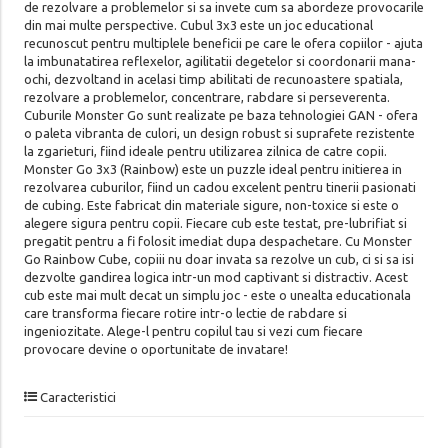
de rezolvare a problemelor si sa invete cum sa abordeze provocarile
din mai multe perspective. Cubul 3x3 este un joc educational
recunoscut pentru multiplele beneficii pe care le ofera copiilor - ajuta
la imbunatatirea reflexelor, agilitatii degetelor si coordonarii mana-
ochi, dezvoltand in acelasi timp abilitati de recunoastere spatiala,
rezolvare a problemelor, concentrare, rabdare si perseverenta.
Cuburile Monster Go sunt realizate pe baza tehnologiei GAN - ofera
o paleta vibranta de culori, un design robust si suprafete rezistente
la zgarieturi, fiind ideale pentru utilizarea zilnica de catre copii.
Monster Go 3x3 (Rainbow) este un puzzle ideal pentru initierea in
rezolvarea cuburilor, fiind un cadou excelent pentru tinerii pasionati
de cubing. Este fabricat din materiale sigure, non-toxice si este o
alegere sigura pentru copii. Fiecare cub este testat, pre-lubrifiat si
pregatit pentru a fi folosit imediat dupa despachetare. Cu Monster
Go Rainbow Cube, copiii nu doar invata sa rezolve un cub, ci si sa isi
dezvolte gandirea logica intr-un mod captivant si distractiv. Acest
cub este mai mult decat un simplu joc - este o unealta educationala
care transforma fiecare rotire intr-o lectie de rabdare si
ingeniozitate. Alege-l pentru copilul tau si vezi cum fiecare
provocare devine o oportunitate de invatare!
Caracteristici