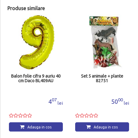
Produse similare
Balon folie cifra 9 auriu 40
Set 5 animale + plante
cm Daco BL409AU
82751
07
00
4
50
lei
lei
Adauga in cos
Adauga in cos