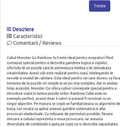
Trimite
Descriere
Caracteristici
Comentarii / Reviews
Cubul Monster Go Rainbow 3x3 este ideal pentru incepatori fiind
conceput special pentru a dezvolta gandirea logica a copiilor,
oferindu-le un puzzle care le antreneaza mintea si le stimuleaza
creativitatea. Acest cub este realizat pentru copii, intelegandu-le
nevoile si nivelul de rabdare. Este ideal pentru cei care doresc sa faca
trecerea de la puzzle-uri simple la un joc mai complex, dar in acelasi
timp accesibil. Monster Go ofera cuburi concepute special pentru a
introduce copiii in lumea puzzle-urilor. Rainbow Cube este un
exemplu perfect, avand doar 3 culori si putand fi rezolvat cu un
singur algoritm. Pe masura ce copiii se familiarizeaza cu algoritmii de
baza, vor invata sa aplice aceeasi gandire sistematica in alte
provocari intelectuale. Cu milioane de permutari posibile, fiecare
miscare a cubului reprezinta o noua provocare, iar aceasta
diversitate de combinatii ii ajuta pe copii sa-si dezvolte capacitatea