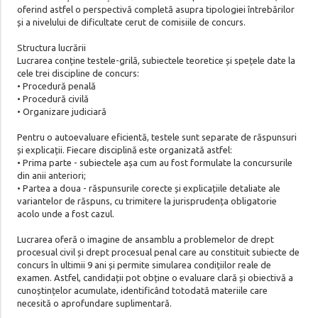
oferind astfel o perspectivă completă asupra tipologiei întrebărilor
și a nivelului de dificultate cerut de comisiile de concurs.
Structura lucrării
Lucrarea conține testele-grilă, subiectele teoretice și spețele date la
cele trei discipline de concurs:
• Procedură penală
• Procedură civilă
• Organizare judiciară
Pentru o autoevaluare eficientă, testele sunt separate de răspunsuri
și explicații. Fiecare disciplină este organizată astfel:
• Prima parte - subiectele așa cum au fost formulate la concursurile
din anii anteriori;
• Partea a doua - răspunsurile corecte și explicațiile detaliate ale
variantelor de răspuns, cu trimitere la jurisprudența obligatorie
acolo unde a fost cazul.
Lucrarea oferă o imagine de ansamblu a problemelor de drept
procesual civil și drept procesual penal care au constituit subiecte de
concurs în ultimii 9 ani și permite simularea condițiilor reale de
examen. Astfel, candidații pot obține o evaluare clară și obiectivă a
cunoștințelor acumulate, identificând totodată materiile care
necesită o aprofundare suplimentară.