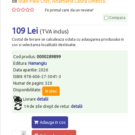
de
Ioan-Paul Chis, Anamaria Laura Dinescu
Fii primul care da un review!
Compara
109 Lei
(TVA inclus)
Costul de livrare se calculeaza odata cu adaugarea produsului in
cos si selectarea localitatii destinatie.
Cod produs:
0000289899
Editura:
Hamangiu
Data aparitie: 2026
ISBN: 978-606-27-3041-3
Numar de pagini: 320
Disponibilitate:
In stoc
Livrare
detalii
14 de zile drept de retur.
detalii
Adauga in cos