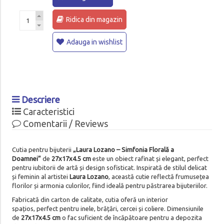
Ridica din magazin
Adauga in wishlist
Descriere
Caracteristici
Comentarii / Reviews
Cutia pentru bijuterii
„Laura Lozano – Simfonia Florală a
Doamnei”
de
27x17x4.5 cm
este un obiect rafinat și elegant, perfect
pentru iubitorii de artă și design sofisticat. Inspirată de stilul delicat
și feminin al artistei
Laura Lozano
, această cutie reflectă frumusețea
florilor și armonia culorilor, fiind ideală pentru păstrarea bijuteriilor.
Fabricată din carton de calitate, cutia oferă un interior
spațios, perfect pentru inele, brățări, cercei și coliere. Dimensiunile
de
27x17x4.5 cm
o fac suficient de încăpătoare pentru a depozita