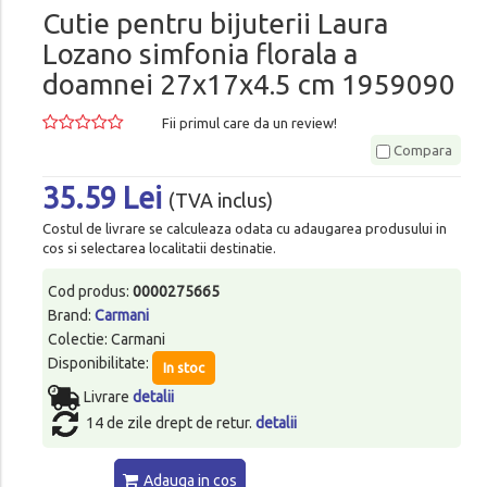
Cutie pentru bijuterii Laura
Lozano simfonia florala a
doamnei 27x17x4.5 cm 1959090
Fii primul care da un review!
Compara
35.59 Lei
(TVA inclus)
Costul de livrare se calculeaza odata cu adaugarea produsului in
cos si selectarea localitatii destinatie.
Cod produs:
0000275665
Brand:
Carmani
Colectie: Carmani
Disponibilitate:
In stoc
Livrare
detalii
14 de zile drept de retur.
detalii
Adauga in cos