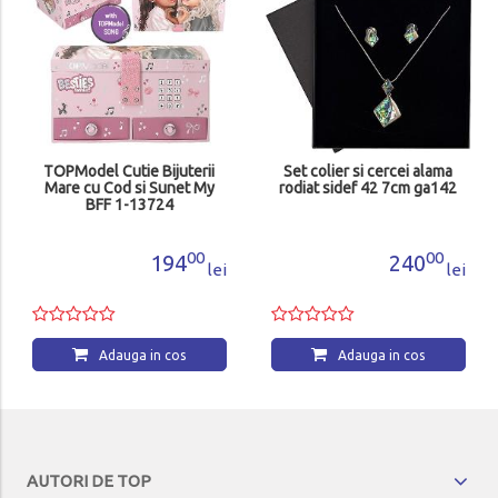
TOPModel Cutie Bijuterii
Set colier si cercei alama
Mare cu Cod si Sunet My
rodiat sidef 42 7cm ga142
BFF 1-13724
00
00
194
240
lei
lei
Adauga in cos
Adauga in cos
AUTORI DE TOP