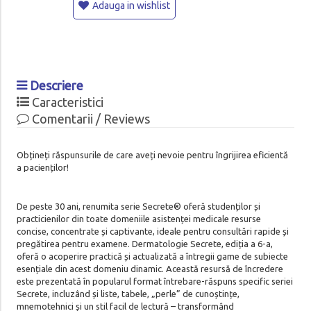
Adauga in wishlist
Descriere
Caracteristici
Comentarii / Reviews
Obțineți răspunsurile de care aveți nevoie pentru îngrijirea eficientă
a pacienților!
De peste 30 ani, renumita serie Secrete® oferă studenților și
practicienilor din toate domeniile asistenței medicale resurse
concise, concentrate și captivante, ideale pentru consultări rapide și
pregătirea pentru examene. Dermatologie Secrete, ediția a 6-a,
oferă o acoperire practică și actualizată a întregii game de subiecte
esențiale din acest domeniu dinamic. Această resursă de încredere
este prezentată în popularul format întrebare-răspuns specific seriei
Secrete, incluzând și liste, tabele, „perle” de cunoștințe,
mnemotehnici și un stil facil de lectură – transformând