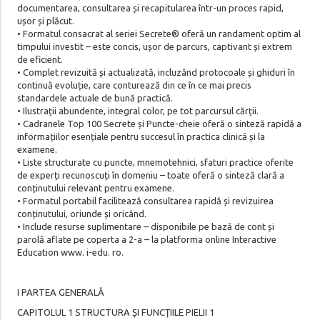
documentarea, consultarea și recapitularea într-un proces rapid,
ușor și plăcut.
• Formatul consacrat al seriei Secrete® oferă un randament optim al
timpului investit – este concis, ușor de parcurs, captivant și extrem
de eficient.
• Complet revizuită și actualizată, incluzând protocoale și ghiduri în
continuă evoluție, care conturează din ce în ce mai precis
standardele actuale de bună practică.
• Ilustrații abundente, integral color, pe tot parcursul cărții.
• Cadranele Top 100 Secrete și Puncte-cheie oferă o sinteză rapidă a
informațiilor esențiale pentru succesul în practica clinică și la
examene.
• Liste structurate cu puncte, mnemotehnici, sfaturi practice oferite
de experți recunoscuți în domeniu – toate oferă o sinteză clară a
conținutului relevant pentru examene.
• Formatul portabil facilitează consultarea rapidă și revizuirea
conținutului, oriunde și oricând.
• Include resurse suplimentare – disponibile pe bază de cont și
parolă aflate pe coperta a 2-a – la platforma online Interactive
Education www. i-edu. ro.
I PARTEA GENERALĂ
CAPITOLUL 1 STRUCTURA ŞI FUNCŢIILE PIELII 1