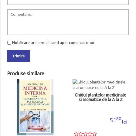
Notificare prin e-mail cand apar comentarii noi
Trimite
Produse similare
Diagnostic Imagistic:
Obstetrica
Ghidul plantelor medicinale
si aromatice de la A la Z
86
792
lei
80
51
lei
Adauga in cos