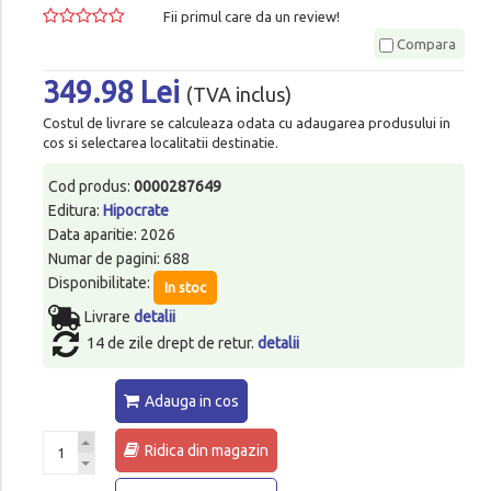
Fii primul care da un review!
Compara
349.98 Lei
(TVA inclus)
Costul de livrare se calculeaza odata cu adaugarea produsului in
cos si selectarea localitatii destinatie.
Cod produs:
0000287649
Editura:
Hipocrate
Data aparitie: 2026
Numar de pagini: 688
Disponibilitate:
In stoc
Livrare
detalii
14 de zile drept de retur.
detalii
Adauga in cos
Ridica din magazin