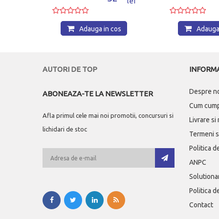
lei
lei
os
Adauga in cos
Adauga 
AUTORI DE TOP
INFORMA
Despre n
ABONEAZA-TE LA NEWSLETTER
Cum cum
Afla primul cele mai noi promotii, concursuri si
Livrare si
lichidari de stoc
Termeni si
Politica d
ANPC
Solutionar
Politica d
Contact