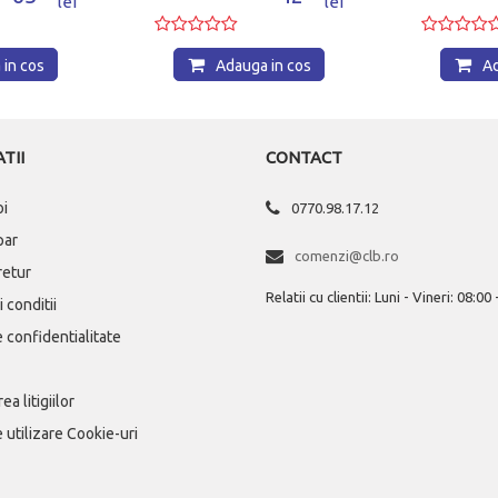
lei
lei
in cos
Adauga in cos
Ad
TII
CONTACT
oi
0770.98.17.12
par
comenzi@clb.ro
 retur
Relatii cu clientii: Luni - Vineri: 08:00
 conditii
e confidentialitate
ea litigiilor
e utilizare Cookie-uri