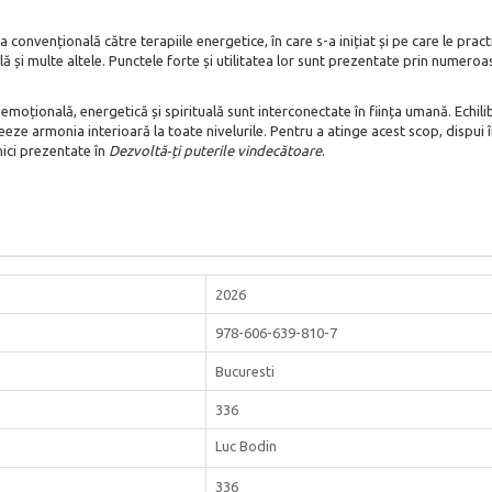
 convențională către terapiile energetice, în care s-a inițiat și pe care le pra
lă și multe altele. Punctele forte și utilitatea lor sunt prezentate prin numeroa
 emoțională, energetică și spirituală sunt interconectate în ființa umană. Echili
eeze armonia interioară la toate nivelurile. Pentru a atinge acest scop, dispui 
nici prezentate în
Dezvoltă‑ți puterile vindecătoare
.
2026
978-606-639-810-7
Bucuresti
336
Luc Bodin
336