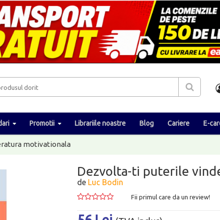
ari
Promotii
Librariile noastre
Blog
Cariere
E-car
eratura motivationala
Dezvolta-ti puterile vin
de
Luc Bodin
Fii primul care da un review!
56 Lei