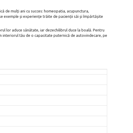
ctică de mulți ani cu succes: homeopatia, acupunctura,
se exemple și experiențe trăite de pacienții săi și împărtășite
brul lor aduce sănătate, iar dezechilibrul duce la boală. Pentru
în interiorul tău de o capacitate puternică de autovindecare, pe