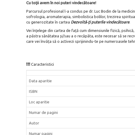
Cu toții avem în noi puteri vindecătoare!
Parcursul profesional l-a condus pe dr. Luc Bodin de la medicina
sofrologia, aromaterapia, simbolistica bolilor, trezirea spiritua
cu generozitate în cartea
Dezvoltă‑ți puterile vindecătoare
.
Vei înțelege din cartea de față cum dimensiunile fizică, psihică,
a păstra sănătatea și/sau a o recăpăta, este necesar să se recr
care vei învăța să o activezi sprijinindu-te pe numeroasele teh
Caracteristici
Data aparitie
ISBN
Loc aparitie
Numar de pagini
Autor
Numar pagini