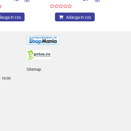
lei
lei
auga in cos
Adauga in cos
Sitemap
 - 16:00