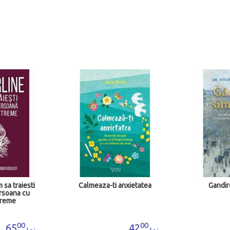
 sa traiesti
Calmeaza-ti anxietatea
Gandir
ersoana cu
treme
00
00
65
42