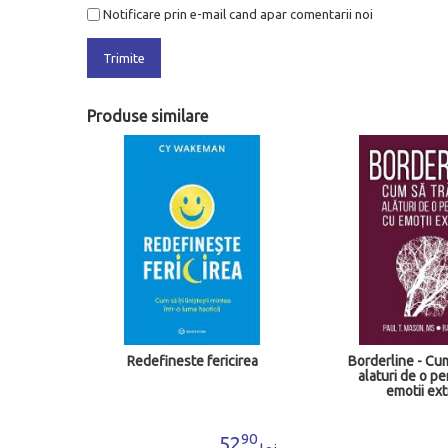
Notificare prin e-mail cand apar comentarii noi
Trimite
Produse similare
ie de
Redefineste fericirea
Borderline - Cum
alaturi de o p
emotii ex
43
90
3
52