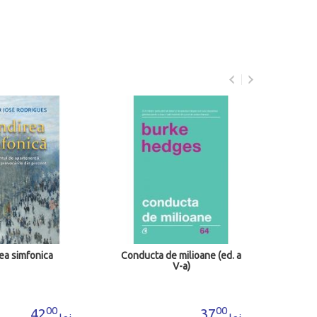
O isto
ea simfonica
Conducta de milioane (ed. a
V-a)
00
00
42
37