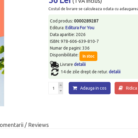
(TVA inclus)
Costul de livrare se calculeaza odata cu adaugarea p
Cod produs:
0000289287
Editura:
Editura For You
Data aparitie: 2026
ISBN: 978-606-639-810-7
Numar de pagini: 336
Disponibilitate:
In stoc
Livrare
detalii
14 de zile drept de retur.
detalii
Adauga in cos
Ridica
omentarii / Reviews