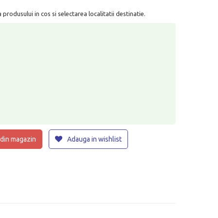
rodusului in cos si selectarea localitatii destinatie.
 din magazin
Adauga in wishlist