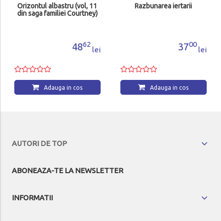
Orizontul albastru (vol, 11
Razbunarea iertarii
din saga familiei Courtney)
62
00
48
37
lei
lei
Adauga in cos
Adauga in cos
AUTORI DE TOP
ABONEAZA-TE LA NEWSLETTER
INFORMATII