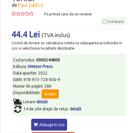
de
Paul Gallico
Fii primul care da un review!
Compara
44.4 Lei
(TVA inclus)
Costul de livrare se calculeaza odata cu adaugarea produsului in
cos si selectarea localitatii destinatie.
Cod produs:
0000244800
Editura:
Meteor Press
Data aparitie: 2022
ISBN: 978-973-728-850-9
Numar de pagini: 286
Disponibilitate:
In stoc
Livrare
detalii
14 de zile drept de retur.
detalii
Adauga in cos