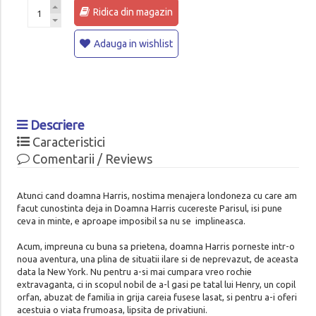
Ridica din magazin
Adauga in wishlist
Descriere
Caracteristici
Comentarii / Reviews
Atunci cand doamna Harris, nostima menajera londoneza cu care am
facut cunostinta deja in Doamna Harris cucereste Parisul, isi pune
ceva in minte, e aproape imposibil sa nu se implineasca.
Acum, impreuna cu buna sa prietena, doamna Harris porneste intr-o
noua aventura, una plina de situatii ilare si de neprevazut, de aceasta
data la New York. Nu pentru a-si mai cumpara vreo rochie
extravaganta, ci in scopul nobil de a-l gasi pe tatal lui Henry, un copil
orfan, abuzat de familia in grija careia fusese lasat, si pentru a-i oferi
acestuia o viata frumoasa, lipsita de privatiuni.