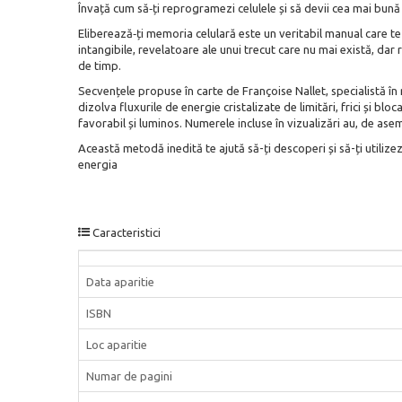
Învață cum să‑ți reprogramezi celulele și să devii cea mai bună 
Eliberează‑ți memoria celulară este un veritabil manual care te 
intangibile, revelatoare ale unui trecut care nu mai există, da
de timp.
Secvențele propuse în carte de Françoise Nallet, specialistă î
dizolva fluxurile de energie cristalizate de limitări, frici și b
favorabil și luminos. Numerele incluse în vizualizări au, de asem
Această metodă inedită te ajută să-ți descoperi și să-ți utilize
energia
Caracteristici
Data aparitie
ISBN
Loc aparitie
Numar de pagini