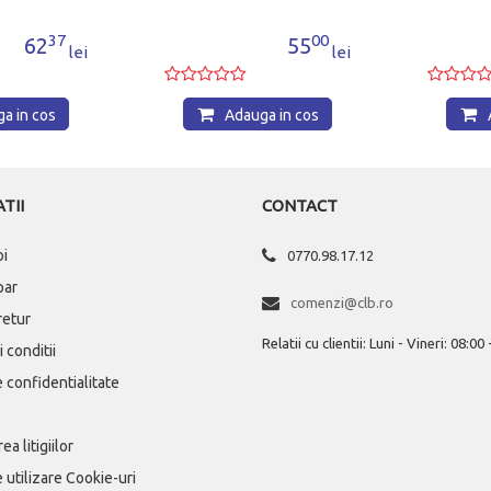
minista
37
00
62
55
lei
lei
in cos
Adauga in cos
Ad
TII
CONTACT
oi
0770.98.17.12
par
comenzi@clb.ro
 retur
Relatii cu clientii: Luni - Vineri: 08:00
 conditii
e confidentialitate
ea litigiilor
e utilizare Cookie-uri