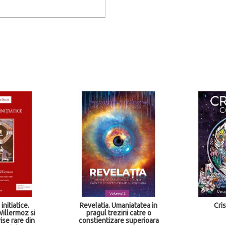
tiatice.
Revelatia. Umaniatatea in
Crist
llermoz si
pragul trezirii catre o
e rare din
constientizare superioara