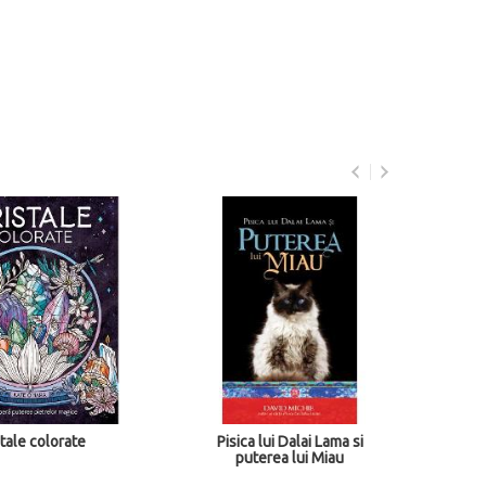
ale colorate
Pisica lui Dalai Lama si
Bar
puterea lui Miau
t