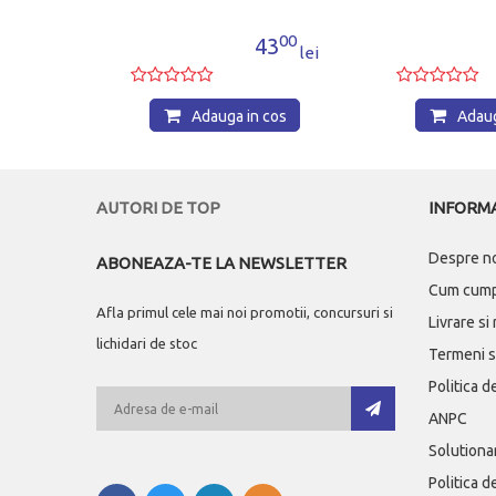
perioada ilu
00
00
0
43
lei
lei
os
Adauga in cos
Adauga 
AUTORI DE TOP
INFORMA
Despre n
ABONEAZA-TE LA NEWSLETTER
Cum cum
Afla primul cele mai noi promotii, concursuri si
Livrare si
lichidari de stoc
Termeni si
Politica d
ANPC
Solutionar
Politica d