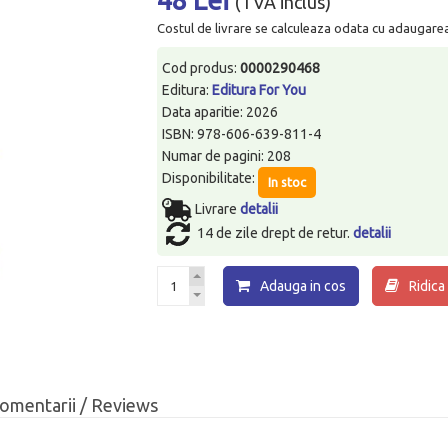
(TVA inclus)
Costul de livrare se calculeaza odata cu adaugarea p
Cod produs:
0000290468
Editura:
Editura For You
Data aparitie: 2026
ISBN: 978-606-639-811-4
Numar de pagini: 208
Disponibilitate:
In stoc
Livrare
detalii
14 de zile drept de retur.
detalii
Adauga in cos
Ridica
omentarii / Reviews