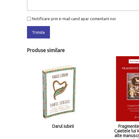
Notificare prin e-mail cand apar comentarii noi
Trimite
Produse similare
te
Darul iubirii
Fragmente ini
etic si
Caietele lui Wi
alte manuscris