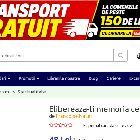
ari
Promotii
Librariile noastre
Blog
Cariere
E-car
erism
Spiritualitate
Elibereaza-ti memoria ce
de
Francoise Nallet
Fii primul care da un review!
48 Lei