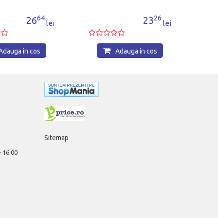
64
26
26
23
lei
lei
auga in cos
Adauga in cos
Sitemap
 - 16:00