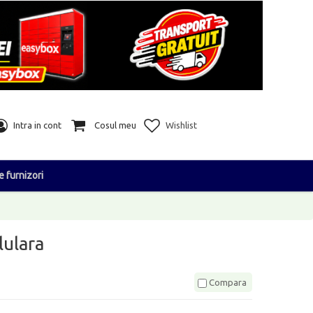
Intra in cont
Cosul meu
Wishlist
e furnizori
lulara
Compara