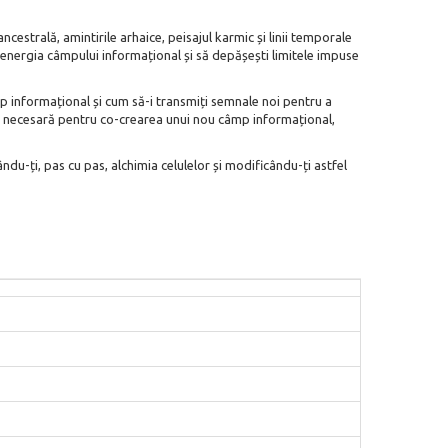
cestrală, amintirile arhaice, peisajul karmic și linii temporale
i energia câmpului informațional și să depășești limitele impuse
p informațional și cum să-i transmiți semnale noi pentru a
ergia necesară pentru co-crearea unui nou câmp informațional,
ndu-ți, pas cu pas, alchimia celulelor și modificându-ți astfel