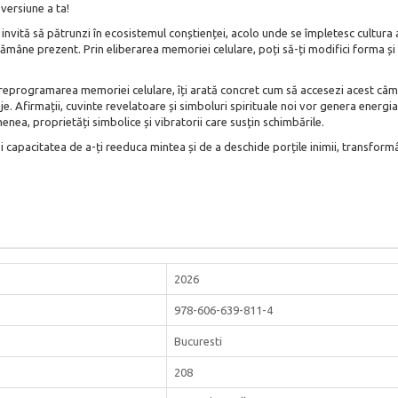
versiune a ta!
invită să pătrunzi în ecosistemul conștienței, acolo unde se împletesc cultura an
r rămâne prezent. Prin eliberarea memoriei celulare, poți să-ți modifici forma ș
n reprogramarea memoriei celulare, îți arată concret cum să accesezi acest câm
locaje. Afirmații, cuvinte revelatoare și simboluri spirituale noi vor genera en
enea, proprietăți simbolice și vibratorii care susțin schimbările.
zi capacitatea de a-ți reeduca mintea și de a deschide porțile inimii, transformâ
2026
978-606-639-811-4
Bucuresti
208