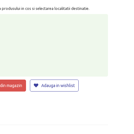
rodusului in cos si selectarea localitatii destinatie.
 din magazin
Adauga in wishlist