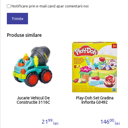
Notificare prin e-mail cand apar comentarii noi
Trimite
Produse similare
Jucarie Vehicul De
Play-Doh Set Gradina
Constructie 3116C
Inflorita G0492
99
00
21
146
lei
lei