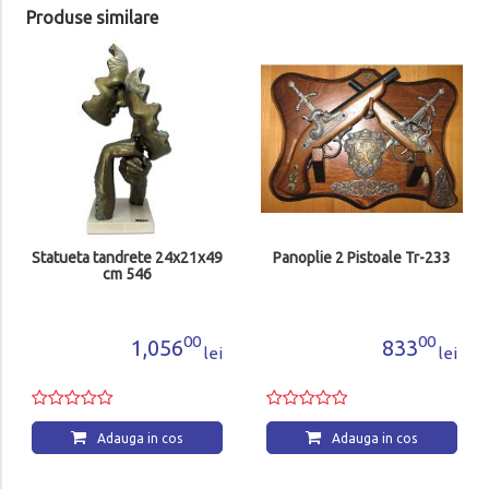
Produse similare
Statueta tandrete 24x21x49
Panoplie 2 Pistoale Tr-233
cm 546
00
00
1,056
833
lei
lei
Adauga in cos
Adauga in cos