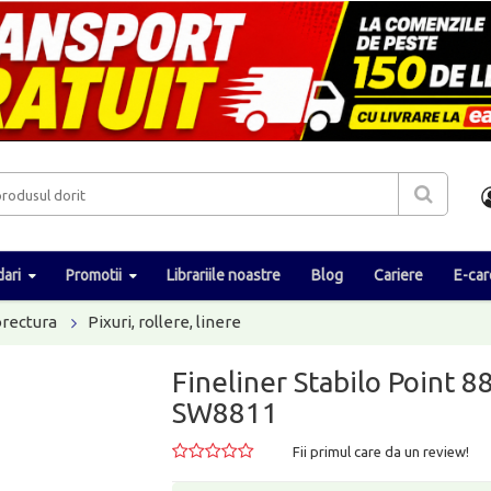
ari
Promotii
Librariile noastre
Blog
Cariere
E-car
orectura
Pixuri, rollere, linere
Fineliner Stabilo Point 8
SW8811
Fii primul care da un review!