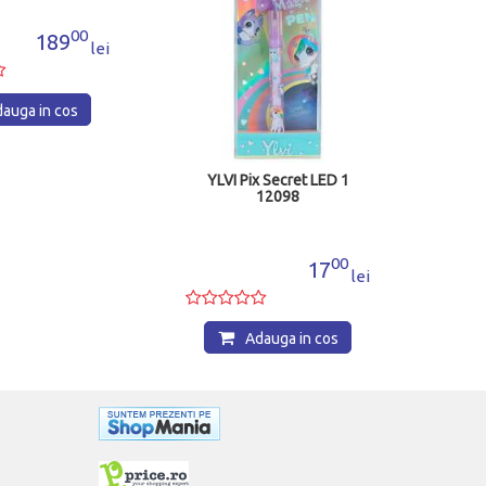
00
189
lei
auga in cos
YLVI Pix Secret LED 1
Fine
12098
0.4mm
00
17
lei
Adauga in cos