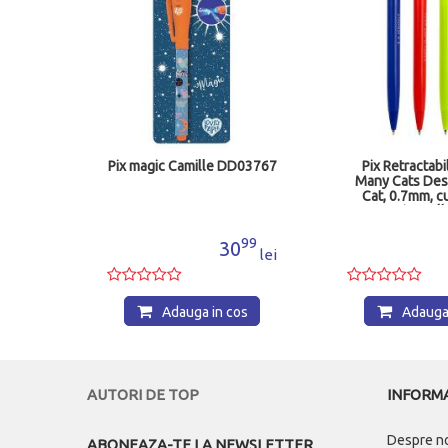
nt, 0.7
Pix magic Camille DD03767
Pix Retractab
osu
Many Cats Des
Cat, 0.7mm, c
scriere al
ABPH45712
19
99
6
30
lei
lei
os
Adauga in cos
Adauga 
AUTORI DE TOP
INFORMA
Despre n
ABONEAZA-TE LA NEWSLETTER