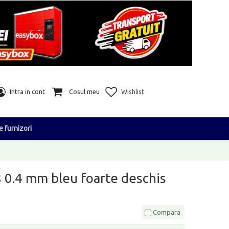
Intra in cont
Cosul meu
Wishlist
e furnizori
8 0.4 mm bleu foarte deschis
Compara