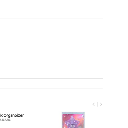
Pix Organoizer
rucsac