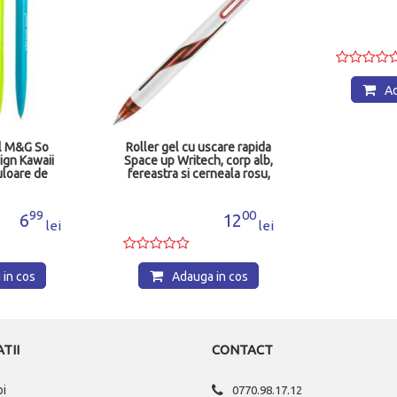
Ad
il M&G So
Roller gel cu uscare rapida
ign Kawaii
Space up Writech, corp alb,
uloare de
fereastra si cerneala rosu,
bastra
0.7 mm W015
207F4C
99
00
6
12
lei
lei
in cos
Adauga in cos
TII
CONTACT
oi
0770.98.17.12