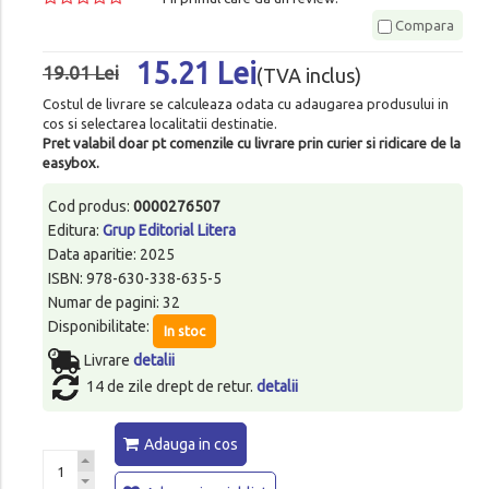
Compara
15.21 Lei
19.01 Lei
(TVA inclus)
Costul de livrare se calculeaza odata cu adaugarea produsului in
cos si selectarea localitatii destinatie.
Pret valabil doar pt comenzile cu livrare prin curier si ridicare de la
easybox.
Cod produs:
0000276507
Editura:
Grup Editorial Litera
Data aparitie: 2025
ISBN: 978-630-338-635-5
Numar de pagini: 32
Disponibilitate:
In stoc
Livrare
detalii
14 de zile drept de retur.
detalii
Adauga in cos