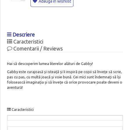
Adauga in wishlist
Descriere
Caracteristici
Comentarii / Reviews
Hai să descoperim lumea literelor alături de Gabby!
Gabby este curajoasă și isteață și îi inspiră pe copii să învețe să scrie,
pas cu pas, cu multă joacă și voie bună. Cei mici sunt îndemnați să își
folosească imaginația și să învețe că orice provocare poate deveni o
aventură!
Caracteristici