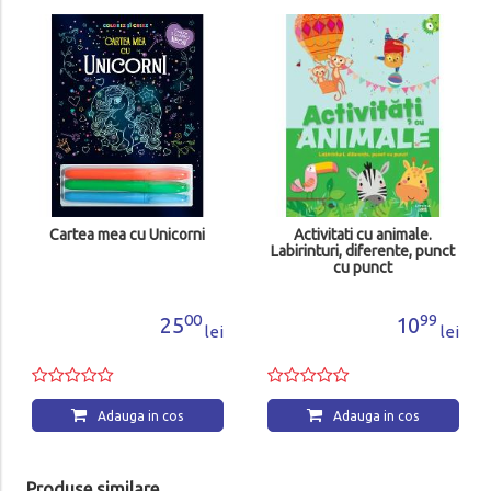
Cartea mea cu Unicorni
Activitati cu animale.
Labirinturi, diferente, punct
cu punct
00
99
25
10
lei
lei
Adauga in cos
Adauga in cos
Produse similare