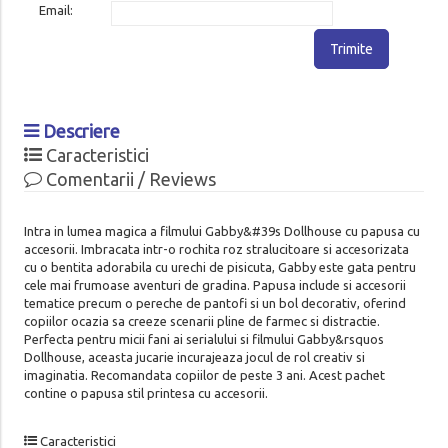
Email:
Trimite
Descriere
Caracteristici
Comentarii / Reviews
Intra in lumea magica a filmului Gabby&#39s Dollhouse cu papusa cu
accesorii. Imbracata intr-o rochita roz stralucitoare si accesorizata
cu o bentita adorabila cu urechi de pisicuta, Gabby este gata pentru
cele mai frumoase aventuri de gradina. Papusa include si accesorii
tematice precum o pereche de pantofi si un bol decorativ, oferind
copiilor ocazia sa creeze scenarii pline de farmec si distractie.
Perfecta pentru micii fani ai serialului si filmului Gabby&rsquos
Dollhouse, aceasta jucarie incurajeaza jocul de rol creativ si
imaginatia. Recomandata copiilor de peste 3 ani. Acest pachet
contine o papusa stil printesa cu accesorii.
Caracteristici