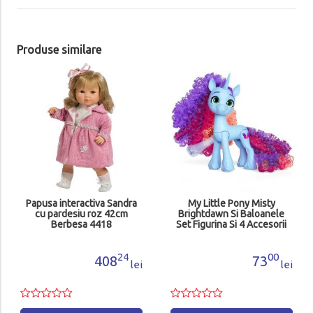
Produse similare
Papusa interactiva Sandra
My Little Pony Misty
cu pardesiu roz 42cm
Brightdawn Si Baloanele
Berbesa 4418
Set Figurina Si 4 Accesorii
F8725_F8738
24
00
408
73
lei
lei