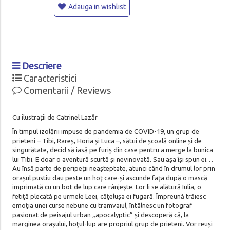
Adauga in wishlist
Descriere
Caracteristici
Comentarii / Reviews
Cu ilustrații de Catrinel Lazăr
În timpul izolării impuse de pandemia de COVID-19, un grup de
prieteni – Tibi, Rareș, Horia și Luca –, sătui de școală online și de
singurătate, decid să iasă pe furiș din case pentru a merge la bunica
lui Tibi. E doar o aventură scurtă și nevinovată. Sau așa își spun ei…
Au însă parte de peripeţii neașteptate, atunci când în drumul lor prin
orașul pustiu dau peste un hoţ care-și ascunde faţa după o mască
imprimată cu un bot de lup care rânjește. Lor li se alătură Iulia, o
fetiţă plecată pe urmele Leei, căţelușa ei fugară. Împreună trăiesc
emoţia unei curse nebune cu tramvaiul, întâlnesc un fotograf
pasionat de peisajul urban „apocalyptic” și descoperă că, la
marginea orașului, hoţul-lup are propriul grup de prieteni. Vor reuși