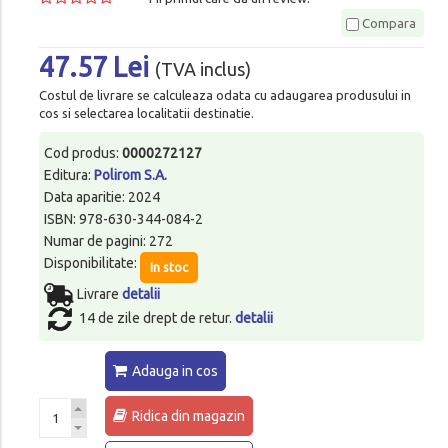
Compara
47.57 Lei
(TVA inclus)
Costul de livrare se calculeaza odata cu adaugarea produsului in
cos si selectarea localitatii destinatie.
Cod produs:
0000272127
Editura:
Polirom S.A.
Data aparitie: 2024
ISBN: 978-630-344-084-2
Numar de pagini: 272
Disponibilitate:
In stoc
Livrare
detalii
14 de zile drept de retur.
detalii
Adauga in cos
Ridica din magazin