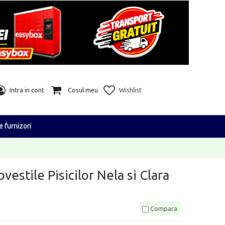
Intra in cont
Cosul meu
Wishlist
e furnizori
vestile Pisicilor Nela si Clara
Compara