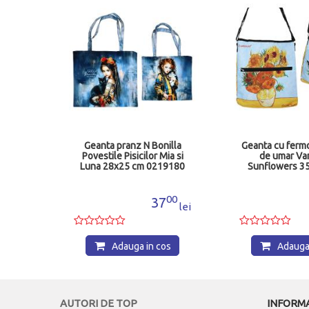
 Kiss
Geanta pranz N Bonilla
Geanta cu fermo
85
Povestile Pisicilor Mia si
de umar Va
Luna 28x25 cm 0219180
Sunflowers 3
02102
00
00
7
37
lei
lei
os
Adauga in cos
Adauga 
AUTORI DE TOP
INFORMA