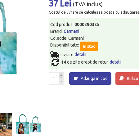
37 Lei
(TVA inclus)
Costul de livrare se calculeaza odata cu adaugarea p
Cod produs:
0000290325
Brand:
Carmani
Colectie: Carmani
Disponibilitate:
In stoc
Livrare
detalii
14 de zile drept de retur.
detalii
Adauga in cos
Ridica