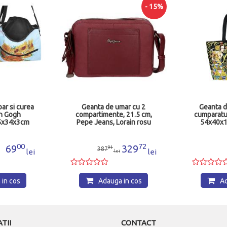
- 15%
ar si curea
Geanta de umar cu 2
Geanta d
n Gogh
compartimente, 21.5 cm,
cumparatur
5x34x3cm
Pepe Jeans, Lorain rosu
54x40x
06
77353.64
00
72
69
329
91
387
lei
lei
lei
in cos
Adauga in cos
Ad
TII
CONTACT