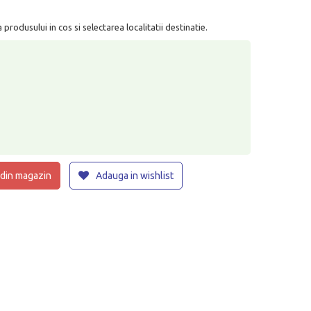
rodusului in cos si selectarea localitatii destinatie.
 din magazin
Adauga in wishlist