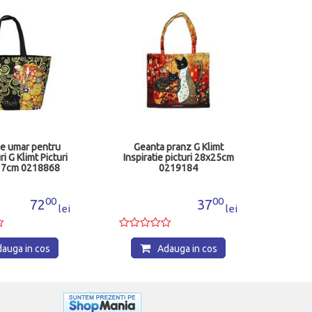
Gea
Poves
Cla
e umar pentru
Geanta pranz G Klimt
i G Klimt Picturi
Inspiratie picturi 28x25cm
17cm 0218868
0219184
00
00
72
37
lei
lei
auga in cos
Adauga in cos