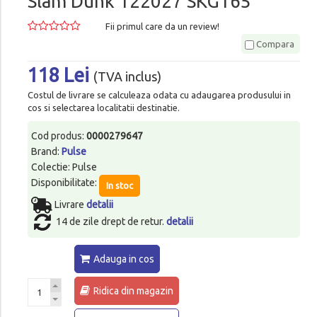
Slam Dunk 122027 SKG165
Fii primul care da un review!
Compara
118 Lei
(TVA inclus)
Costul de livrare se calculeaza odata cu adaugarea produsului in
cos si selectarea localitatii destinatie.
Cod produs:
0000279647
Brand:
Pulse
Colectie: Pulse
Disponibilitate:
In stoc
Livrare
detalii
14 de zile drept de retur.
detalii
Adauga in cos
Ridica din magazin