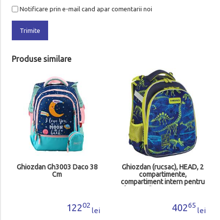
Notificare prin e-mail cand apar comentarii noi
Trimite
Produse similare
Ghiozdan Gh3003 Daco 38
Ghiozdan (rucsac), HEAD, 2
Cm
compartimente,
compartiment intern pentru
laptop, dim. 39x29x27 cm
02
65
122
402
lei
lei