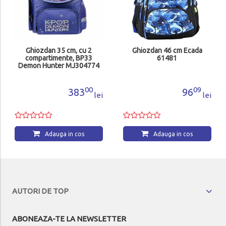
Ghiozdan 35 cm, cu 2
Ghiozdan 46 cm Ecada
compartimente, BP33
61481
Demon Hunter MJ304774
00
09
383
96
lei
lei
Adauga in cos
Adauga in cos
AUTORI DE TOP
ABONEAZA-TE LA NEWSLETTER