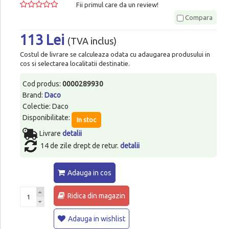
Fii primul care da un review!
Compara
113 Lei
(TVA inclus)
Costul de livrare se calculeaza odata cu adaugarea produsului in
cos si selectarea localitatii destinatie.
Cod produs:
0000289930
Brand:
Daco
Colectie: Daco
Disponibilitate:
In stoc
Livrare
detalii
14 de zile drept de retur.
detalii
Adauga in cos
Ridica din magazin
Adauga in wishlist