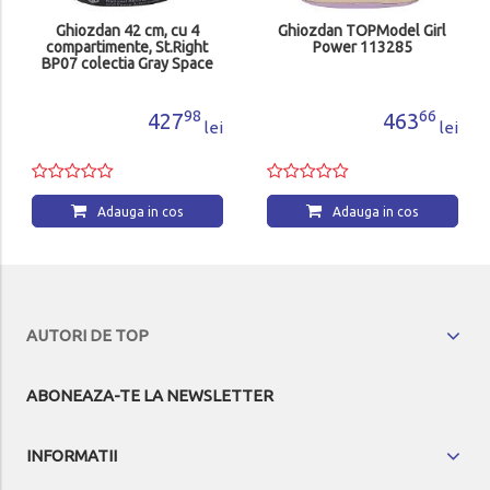
Ghiozdan 42 cm, cu 4
Ghiozdan TOPModel Girl
compartimente, St.Right
Power 113285
BP07 colectia Gray Space
MJ265911
98
66
427
463
lei
lei
Adauga in cos
Adauga in cos
AUTORI DE TOP
ABONEAZA-TE LA NEWSLETTER
INFORMATII