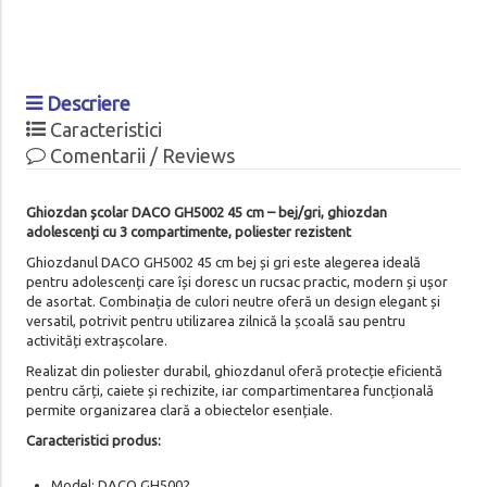
Descriere
Caracteristici
Comentarii / Reviews
Ghiozdan școlar DACO GH5002 45 cm – bej/gri, ghiozdan
adolescenți cu 3 compartimente, poliester rezistent
Ghiozdanul DACO GH5002 45 cm bej și gri este alegerea ideală
pentru adolescenți care își doresc un rucsac practic, modern și ușor
de asortat. Combinația de culori neutre oferă un design elegant și
versatil, potrivit pentru utilizarea zilnică la școală sau pentru
activități extrașcolare.
Realizat din poliester durabil, ghiozdanul oferă protecție eficientă
pentru cărți, caiete și rechizite, iar compartimentarea funcțională
permite organizarea clară a obiectelor esențiale.
Caracteristici produs:
Model: DACO GH5002