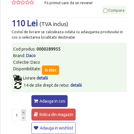
Fii primul care da un review!
Compara
110 Lei
(TVA inclus)
Costul de livrare se calculeaza odata cu adaugarea produsului in
cos si selectarea localitatii destinatie.
Cod produs:
0000289955
Brand:
Daco
Colectie: Daco
Disponibilitate:
In stoc
Livrare
detalii
14 de zile drept de retur.
detalii
Adauga in cos
Ridica din magazin
Adauga in wishlist