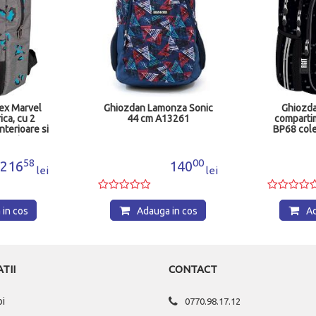
ex Marvel
Ghiozdan Lamonza Sonic
Ghiozda
ca, cu 2
44 cm A13261
compartim
terioare si
BP68 cole
terior,
MJ
 x 32 x 11
66402MVL
58
00
216
140
lei
lei
in cos
Adauga in cos
Ad
TII
CONTACT
oi
0770.98.17.12