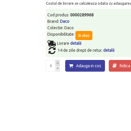
Costul de livrare se calculeaza odata cu adaugarea p
Cod produs:
0000289968
Brand:
Daco
Colectie: Daco
Disponibilitate:
In stoc
Livrare
detalii
14 de zile drept de retur.
detalii
Adauga in cos
Ridica