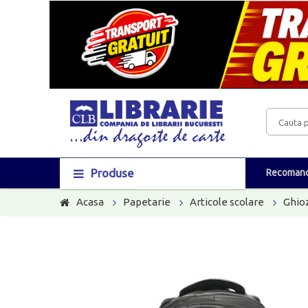
Produse
Recomand
Acasa
Papetarie
Articole scolare
Ghioz