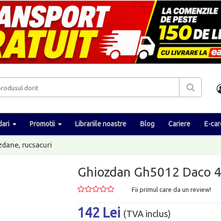
ari
Promotii
Librariile noastre
Blog
Cariere
E-car
dane, rucsacuri
Ghiozdan Gh5012 Daco 
Fii primul care da un review!
142 Lei
(TVA inclus)