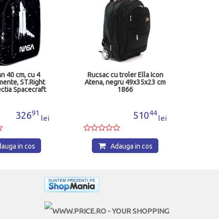
n 40 cm, cu 4
Rucsac cu troler Ella Icon
ente, ST.Right
Atena, negru 49x35x23 cm
ctia Spacecraft
1866
265743
91
44
326
510
lei
lei
auga in cos
Adauga in cos