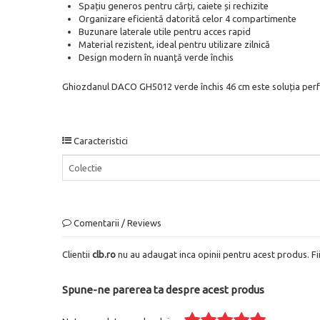
Spațiu generos pentru cărți, caiete și rechizite
Organizare eficientă datorită celor 4 compartimente
Buzunare laterale utile pentru acces rapid
Material rezistent, ideal pentru utilizare zilnică
Design modern în nuanță verde închis
Ghiozdanul DACO GH5012 verde închis 46 cm este soluția perfectă 
Caracteristici
Colectie
Comentarii / Reviews
Clientii
clb.ro
nu au adaugat inca opinii pentru acest produs. Fi
Spune-ne parerea ta despre acest produs