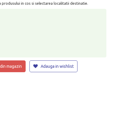
rodusului in cos si selectarea localitatii destinatie.
 din magazin
Adauga in wishlist