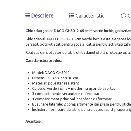
Descriere
Caracteristici
C
Ghiozdan școlar DACO GH5012 46 cm – verde închis, ghiozdan 
Ghiozdanul DACO GH5012 46 cm verde închis este alegerea ideal
versatil, potrivit atât pentru școală, cât și pentru activități zilni
Realizat din poliester durabil, ghiozdanul oferă protecție opti
Caracteristici produs:
Model: DACO GH5012
Dimensiuni: 46 x 33 x 18 cm
Material: poliester rezistent
Culoare: verde închis – modern și ușor de asortat
3 compartimente secundare cu fermoar
1 compartiment principal încăpător cu fermoar
Buzunare laterale: 2 compartimente din plasă pentru sticlă
Închidere: fermoare durabile pentru acces rapid și siguran
Avantaje: