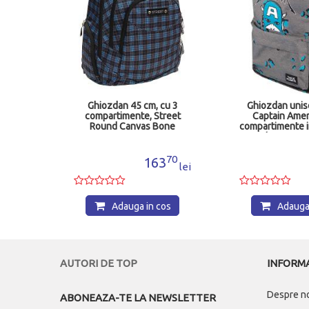
u 4
Ghiozdan 45 cm, cu 3
Ghiozdan unis
L60
compartimente, Street
Captain Ameri
05436
Round Canvas Bone
compartimente in
EM534560
1 buzunar ex
impermeabil, 32
cm, gri BP6
00
70
5
163
lei
lei
os
Adauga in cos
Adauga 
AUTORI DE TOP
INFORMA
Despre n
ABONEAZA-TE LA NEWSLETTER