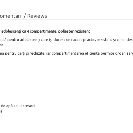
omentarii / Reviews
adolescenți cu 4 compartimente, poliester rezistent
ă pentru adolescenți care își doresc un rucsac practic, rezistent și cu un de
ce.
mă pentru cărți și rechizite, iar compartimentarea eficientă permite organizare
 de apă sau accesorii
ță