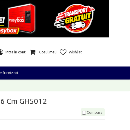
Intra in cont
Cosul meu
Wishlist
e furnizori
46 Cm GH5012
Compara