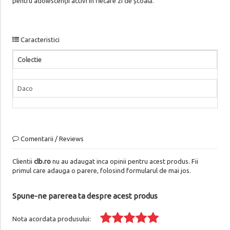
pentru adolescenții activi în fiecare zi de școală.
Caracteristici
Colectie
Daco
Comentarii / Reviews
Clientii
clb.ro
nu au adaugat inca opinii pentru acest produs. Fii
primul care adauga o parere, folosind formularul de mai jos.
Spune-ne parerea ta despre acest produs
Nota acordata produsului: