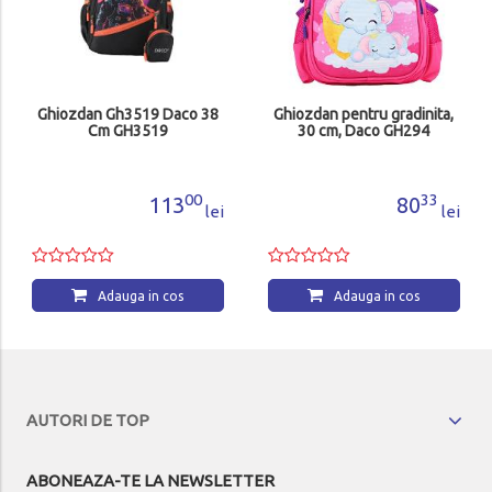
Ghiozdan Gh3519 Daco 38
Ghiozdan pentru gradinita,
Cm GH3519
30 cm, Daco GH294
00
33
113
80
lei
lei
Adauga in cos
Adauga in cos
AUTORI DE TOP
ABONEAZA-TE LA NEWSLETTER