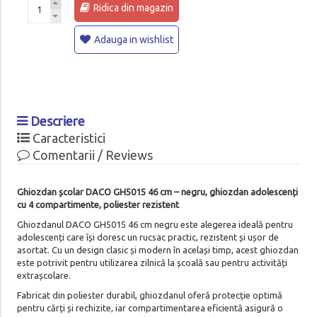
Ridica din magazin
Adauga in wishlist
Descriere
Caracteristici
Comentarii / Reviews
Ghiozdan școlar DACO GH5015 46 cm – negru, ghiozdan adolescenți
cu 4 compartimente, poliester rezistent
Ghiozdanul DACO GH5015 46 cm negru este alegerea ideală pentru
adolescenți care își doresc un rucsac practic, rezistent și ușor de
asortat. Cu un design clasic și modern în același timp, acest ghiozdan
este potrivit pentru utilizarea zilnică la școală sau pentru activități
extrașcolare.
Fabricat din poliester durabil, ghiozdanul oferă protecție optimă
pentru cărți și rechizite, iar compartimentarea eficientă asigură o