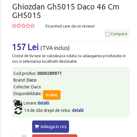
Ghiozdan Gh5015 Daco 46 Cm
GH5015
Fii primul care da un review!
Compara
157 Lei
(TVA inclus)
Costul de livrare se calculeaza odata cu adaugarea produsului in
cos si selectarea localitatii destinatie.
Cod produs:
0000289971
Brand:
Daco
Colectie: Daco
Disponibilitate:
In stoc
Livrare
detalii
14 de zile drept de retur.
detalii
Adauga in cos