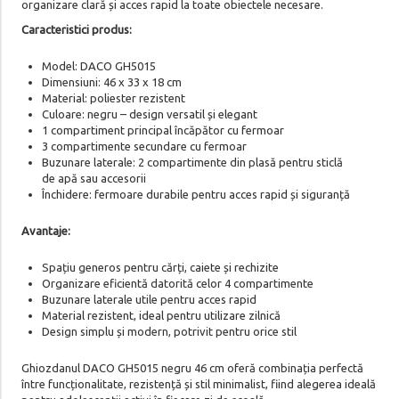
organizare clară și acces rapid la toate obiectele necesare.
Caracteristici produs:
Model: DACO GH5015
Dimensiuni: 46 x 33 x 18 cm
Material: poliester rezistent
Culoare: negru – design versatil și elegant
1 compartiment principal încăpător cu fermoar
3 compartimente secundare cu fermoar
Buzunare laterale: 2 compartimente din plasă pentru sticlă
de apă sau accesorii
Închidere: fermoare durabile pentru acces rapid și siguranță
Avantaje:
Spațiu generos pentru cărți, caiete și rechizite
Organizare eficientă datorită celor 4 compartimente
Buzunare laterale utile pentru acces rapid
Material rezistent, ideal pentru utilizare zilnică
Design simplu și modern, potrivit pentru orice stil
Ghiozdanul DACO GH5015 negru 46 cm oferă combinația perfectă
între funcționalitate, rezistență și stil minimalist, fiind alegerea ideală