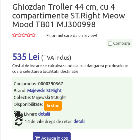
Ghiozdan Troller 44 cm, cu 4
compartimente ST.Right Meow
Mood TB01 MJ300998
Fii primul care da un review!
Compara
535 Lei
(TVA inclus)
Costul de livrare se calculeaza odata cu adaugarea produsului in
cos si selectarea localitatii destinatie.
Cod produs:
0000290367
Brand:
Majewski St.Right
Colectie: Majewski St.Right
Disponibilitate:
In stoc
Livrare
detalii
14 de zile drept de retur.
detalii
Adauga in cos