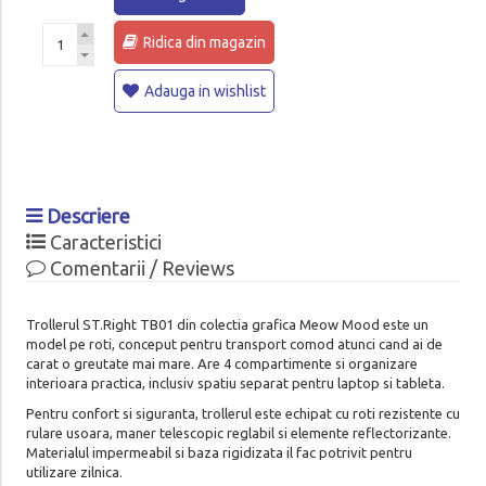
Ridica din magazin
Adauga in wishlist
Descriere
Caracteristici
Comentarii / Reviews
Trollerul ST.Right TB01 din colectia grafica Meow Mood este un
model pe roti, conceput pentru transport comod atunci cand ai de
carat o greutate mai mare. Are 4 compartimente si organizare
interioara practica, inclusiv spatiu separat pentru laptop si tableta.
Pentru confort si siguranta, trollerul este echipat cu roti rezistente cu
rulare usoara, maner telescopic reglabil si elemente reflectorizante.
Materialul impermeabil si baza rigidizata il fac potrivit pentru
utilizare zilnica.