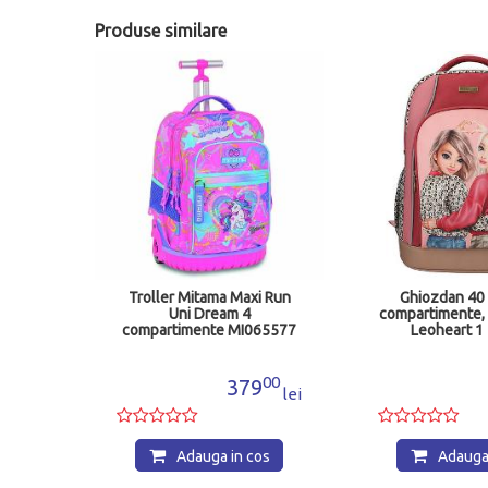
Produse similare
uby
Troller Mitama Maxi Run
Ghiozdan 40 
915
Uni Dream 4
compartimente
compartimente MI065577
Leoheart 1
00
00
1
379
lei
lei
os
Adauga in cos
Adauga 