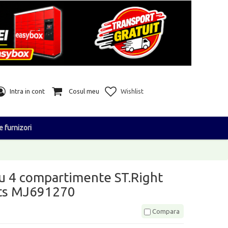
Intra in cont
Cosul meu
Wishlist
e furnizori
cu 4 compartimente ST.Right
ats MJ691270
Compara