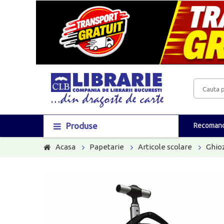
Produse
Recomand
Acasa
Papetarie
Articole scolare
Ghioz