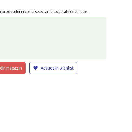
rodusului in cos si selectarea localitatii destinatie.
 din magazin
Adauga in wishlist