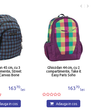
Gh
comp
B
n 45 cm, cu 3
Ghiozdan 44 cm, cu 2
mente, Street
compartimente, Take it
Canvas Bone
Easy Paris Soho
534560
70
70
163
163
lei
lei
auga in cos
Adauga in cos