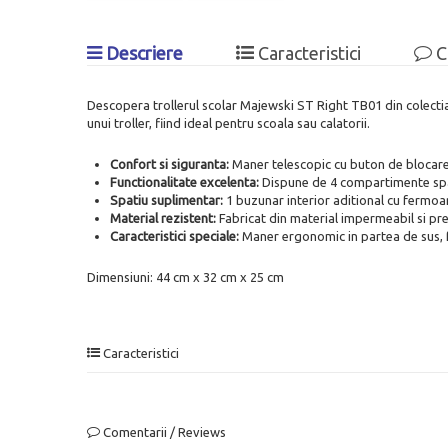
Descriere
Caracteristici
C
Descopera trollerul scolar Majewski ST Right TB01 din colectia 
unui troller, fiind ideal pentru scoala sau calatorii.
Confort si siguranta:
Maner telescopic cu buton de blocare s
Functionalitate excelenta:
Dispune de 4 compartimente spat
Spatiu suplimentar:
1 buzunar interior aditional cu fermoar
Material rezistent:
Fabricat din material impermeabil si pr
Caracteristici speciale:
Maner ergonomic in partea de sus, f
Dimensiuni: 44 cm x 32 cm x 25 cm
Caracteristici
Comentarii / Reviews