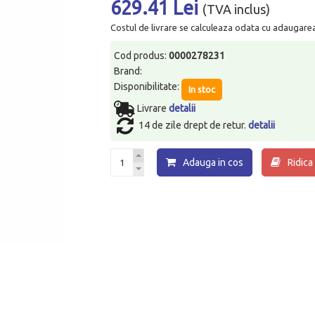
629.41 Lei
(TVA inclus)
Costul de livrare se calculeaza odata cu adaugarea p
Cod produs:
0000278231
Brand:
Disponibilitate:
In stoc
Livrare
detalii
14 de zile drept de retur.
detalii
Adauga in cos
Ridica