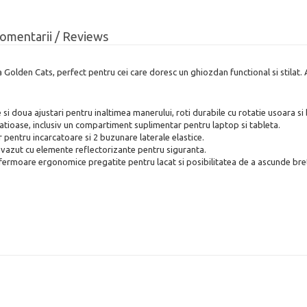
omentarii / Reviews
Golden Cats, perfect pentru cei care doresc un ghiozdan functional si stilat. 
i doua ajustari pentru inaltimea manerului, roti durabile cu rotatie usoara si b
ioase, inclusiv un compartiment suplimentar pentru laptop si tableta.
 pentru incarcatoare si 2 buzunare laterale elastice.
evazut cu elemente reflectorizante pentru siguranta.
ermoare ergonomice pregatite pentru lacat si posibilitatea de a ascunde bret