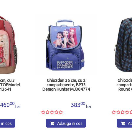
cm, cu 3
Ghiozdan 35 cm, cu 2
Ghiozda
, TOPModel
compartimente, BP33
comparti
 13641
Demon Hunter MJ304774
Round 
EM
00
00
460
383
lei
lei
in cos
Adauga in cos
Ad