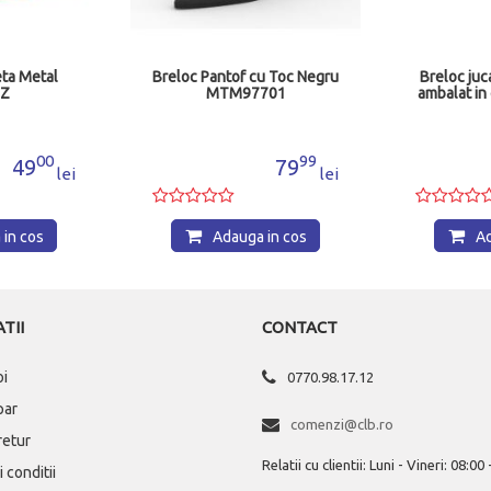
ta Metal
Breloc Pantof cu Toc Negru
Breloc juc
5Z
MTM97701
ambalat in
00
99
49
79
lei
lei
in cos
Adauga in cos
Ad
TII
CONTACT
oi
0770.98.17.12
par
comenzi@clb.ro
 retur
Relatii cu clientii: Luni - Vineri: 08:00
 conditii