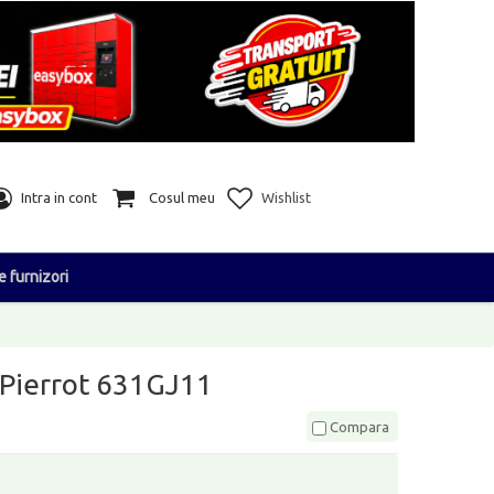
Intra in cont
Cosul meu
Wishlist
e furnizori
- Pierrot 631GJ11
Compara