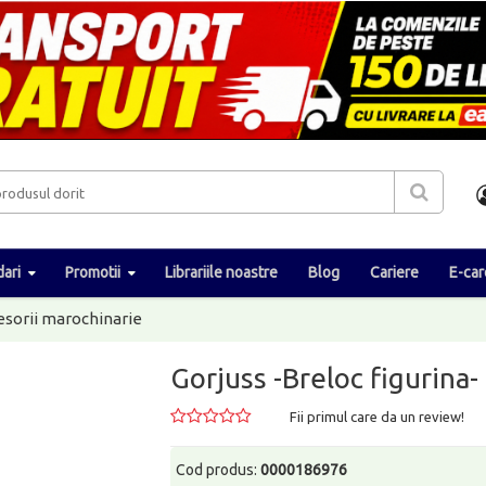
ari
Promotii
Librariile noastre
Blog
Cariere
E-car
esorii marochinarie
Gorjuss -Breloc figurina
Fii primul care da un review!
Cod produs:
0000186976