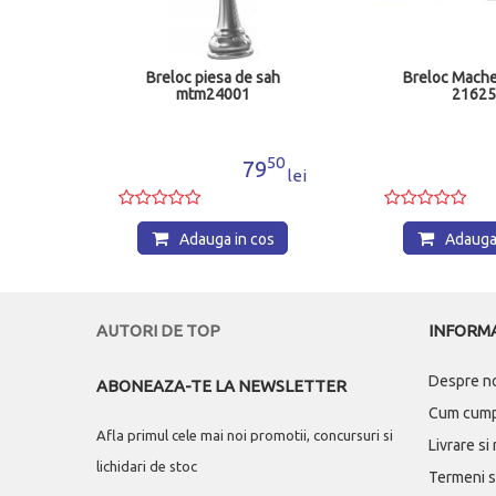
anie
Breloc piesa de sah
Breloc Mache
mtm24001
2162
99
50
9
79
lei
lei
os
Adauga in cos
Adauga 
AUTORI DE TOP
INFORMA
Despre n
ABONEAZA-TE LA NEWSLETTER
Cum cum
Afla primul cele mai noi promotii, concursuri si
Livrare si
lichidari de stoc
Termeni si