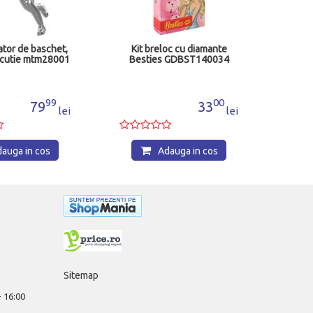
ator de baschet,
Kit breloc cu diamante
 cutie mtm28001
Besties GDBST140034
99
00
79
33
lei
lei
auga in cos
Adauga in cos
Sitemap
 - 16:00