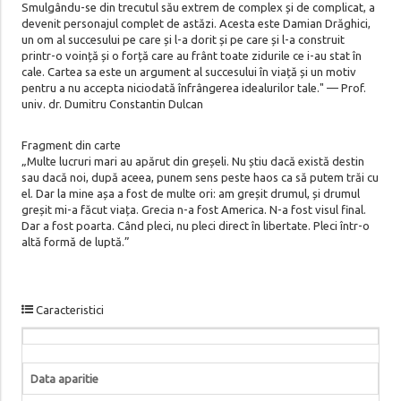
Smulgându-se din trecutul său extrem de complex și de complicat, a
devenit personajul complet de astăzi. Acesta este Damian Drăghici,
un om al succesului pe care și l-a dorit și pe care și l-a construit
printr-o voință și o forță care au frânt toate zidurile ce i-au stat în
cale. Cartea sa este un argument al succesului în viață și un motiv
pentru a nu accepta niciodată înfrângerea idealurilor tale." — Prof.
univ. dr. Dumitru Constantin Dulcan
Fragment din carte
„Multe lucruri mari au apărut din greșeli. Nu știu dacă există destin
sau dacă noi, după aceea, punem sens peste haos ca să putem trăi cu
el. Dar la mine așa a fost de multe ori: am greșit drumul, și drumul
greșit mi-a făcut viața. Grecia n-a fost America. N-a fost visul final.
Dar a fost poarta. Când pleci, nu pleci direct în libertate. Pleci într-o
altă formă de luptă.”
Caracteristici
Data aparitie