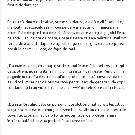
fost niciodată așa.
Pentru că, dincolo de afișe, scene și aplauze, există o altă poveste,
mai puțin spectaculoasă — cea pe care n-a spus-o nimănui până
acum. Este despre frica de a fi el însuși, despre adicțiile și golul lăsat
de artă. Dar, înainte de toate, Greșeala este calea e mărturia unui om
care a descoperit, după o viață întreagă de alergat, că tot ce părea
greșit în drumul lui era, de fapt, drumul.
„Damian nu e un personaj ușor de primit în inimă. Impetuos și fragil
deopotrivă, nu renunță la nimic din ceea ce îl definește. Pentru mine,
paginile în care își descrie copilăria și idolii ce-i alcătuiesc livada din
Teii dintâi mi se par de pus pe rană pentru zeci de generații de copii
condamnați la un viitor fără orizont." — Părintele Constantin Necula
„Damian Drăghici este un personaj absolut original, care a luptat cu
viața, societatea, oamenii și a devenit un cetățean cu toate onorurile
cuvenite. Este animat de o forță neobișnuită, de o determinare
încrâncenată să devină perfect în tot ceea ce face.