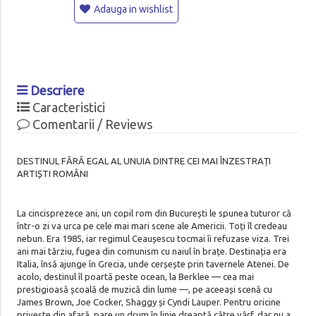
Adauga in wishlist
Descriere
Caracteristici
Comentarii / Reviews
DESTINUL FĂRĂ EGAL AL UNUIA DINTRE CEI MAI ÎNZESTRAȚI
ARTIȘTI ROMÂNI
La cincisprezece ani, un copil rom din București le spunea tuturor că
într-o zi va urca pe cele mai mari scene ale Americii. Toți îl credeau
nebun. Era 1985, iar regimul Ceaușescu tocmai îi refuzase viza. Trei
ani mai târziu, fugea din comunism cu naiul în brațe. Destinația era
Italia, însă ajunge în Grecia, unde cerșește prin tavernele Atenei. De
acolo, destinul îl poartă peste ocean, la Berklee — cea mai
prestigioasă școală de muzică din lume —, pe aceeași scenă cu
James Brown, Joe Cocker, Shaggy și Cyndi Lauper. Pentru oricine
privește din afară, pare un drum în linie dreaptă către vârf, dar nu a