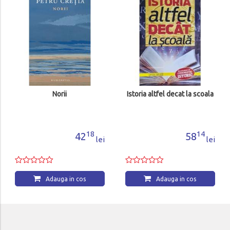
Norii
Istoria altfel decat la scoala
18
14
42
58
lei
lei
Adauga in cos
Adauga in cos