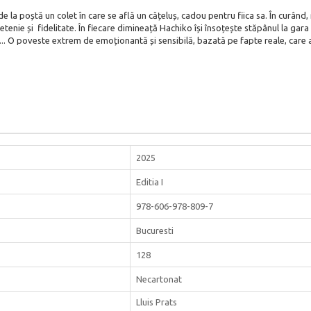
 la poștă un colet în care se află un cățeluș, cadou pentru fiica sa. În curând, 
tenie și fidelitate. În fiecare dimineață Hachiko își însoțește stăpânul la gara 
. O poveste extrem de emoționantă și sensibilă, bazată pe fapte reale, care a
2025
Editia I
978-606-978-809-7
Bucuresti
128
Necartonat
Lluis Prats