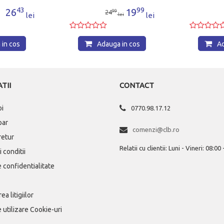
43
99
26
19
99
24
lei
lei
lei
in cos
Adauga in cos
Ad
TII
CONTACT
oi
0770.98.17.12
par
comenzi@clb.ro
 retur
Relatii cu clientii: Luni - Vineri: 08:00
 conditii
e confidentialitate
ea litigiilor
e utilizare Cookie-uri