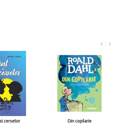
Con
 si cersetor
Din copilarie