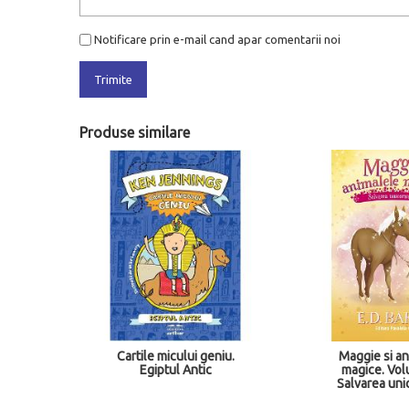
Notificare prin e-mail cand apar comentarii noi
Trimite
Produse similare
olumul
Cartile micului geniu.
Maggie si a
n
Egiptul Antic
magice. Volu
ntuita
Salvarea uni