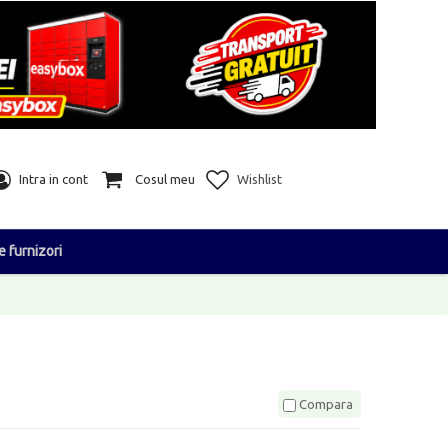
Intra in cont
Cosul meu
Wishlist
e furnizori
Compara