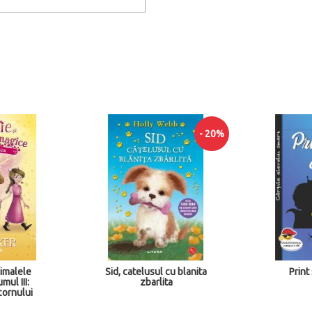
- 20%
nimalele
Sid, catelusul cu blanita
Print
mul III:
zbarlita
cornului