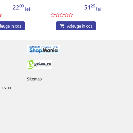
09
25
22
51
lei
lei
auga in cos
Adauga in cos
Sitemap
 - 16:00