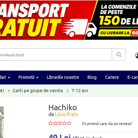
ari
Promotii
Librariile noastre
Blog
Cariere
E-car
ti
Carti pe grupe de varsta
7-12 ani
Hachiko
de
Lluis Prats
Fii primul care da un review!
49 Lei