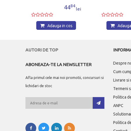
61
84
8
44
lei
lei
os
Adauga in cos
Adauga 
AUTORI DE TOP
INFORMA
Despre n
ABONEAZA-TE LA NEWSLETTER
Cum cum
Afla primul cele mai noi promotii, concursuri si
Livrare si
lichidari de stoc
Termeni si
Politica d
ANPC
Solutionar
Politica d