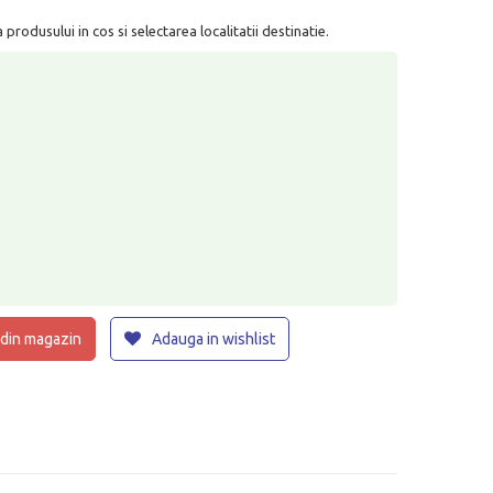
rodusului in cos si selectarea localitatii destinatie.
 din magazin
Adauga in wishlist