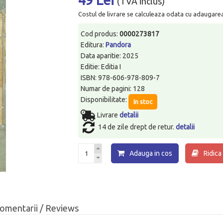
(TVA inclus)
Costul de livrare se calculeaza odata cu adaugarea p
Cod produs:
0000273817
Editura:
Pandora
Data aparitie: 2025
Editie: Editia I
ISBN: 978-606-978-809-7
Numar de pagini: 128
Disponibilitate:
In stoc
Livrare
detalii
14 de zile drept de retur.
detalii
Adauga in cos
Ridica
omentarii / Reviews