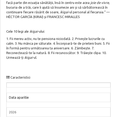
facă parte din ecuația sănătății, însă în centru este acea
joie de vivre
,
bucuria de a trăi, care îi ajută să însumeze ani și să sărbătorească în
continuare fiecare răsărit de soare,
ikigai
-ul personal al fiecaruia.“ —
HÉCTOR GARCÍA (KIRAI) și FRANCESC MIRALLES
Cele 10 legi ale
ikigai
-ului:
1. Fii mereu activ, nu te pensiona niciodată. 2. Privește lucrurile cu
calm. 3. Nu mânca pe săturate. 4. Înconjoară-te de prieteni buni. 5. Fii
în formă pentru următoarea ta aniversare. 6. Zâmbește. 7.
Reconectează-te la natură. 8. Fii recunoscător. 9. Trăiește clipa. 10.
Urmează-ți
ikigai
-ul.
Caracteristici
Data aparitie
2026