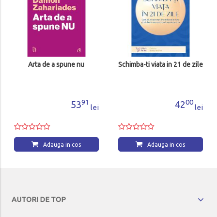
Arta de a spune nu
Schimba-ti viata in 21 de zile
91
00
53
42
lei
lei
Adauga in cos
Adauga in cos
AUTORI DE TOP