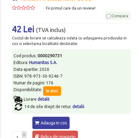
Fii primul care da un review!
Compara
42 Lei
(TVA inclus)
Costul de livrare se calculeaza odata cu adaugarea produsului in
cos si selectarea localitatii destinatie.
Cod produs:
0000290731
Editura:
Humanitas S.A.
Data aparitie: 2026
ISBN: 978-973-50-9246-7
Numar de pagini: 176
Disponibilitate:
In stoc
Livrare
detalii
14 de zile drept de retur.
detalii
Adauga in cos
Ridica din magazin