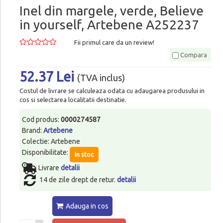
Inel din margele, verde, Believe
in yourself, Artebene A252237
Fii primul care da un review!
Compara
52.37 Lei
(TVA inclus)
Costul de livrare se calculeaza odata cu adaugarea produsului in
cos si selectarea localitatii destinatie.
Cod produs:
0000274587
Brand:
Artebene
Colectie: Artebene
Disponibilitate:
In stoc
Livrare
detalii
14 de zile drept de retur.
detalii
Adauga in cos