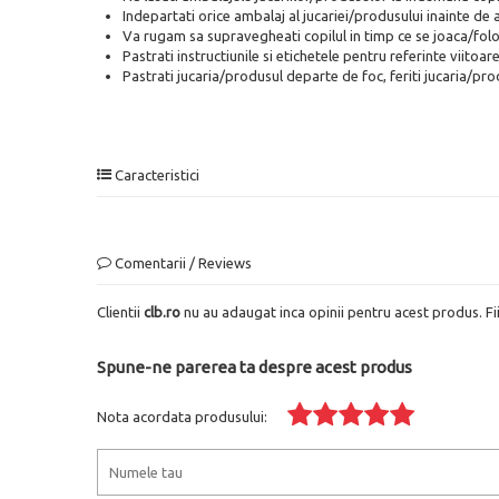
Indepartati orice ambalaj al jucariei/produsului inainte de 
Va rugam sa supravegheati copilul in timp ce se joaca/fol
Pastrati instructiunile si etichetele pentru referinte viitoare
Pastrati jucaria/produsul departe de foc, feriti jucaria/pro
Caracteristici
Comentarii / Reviews
Clientii
clb.ro
nu au adaugat inca opinii pentru acest produs. Fi
Spune-ne parerea ta despre acest produs
Nota acordata produsului: