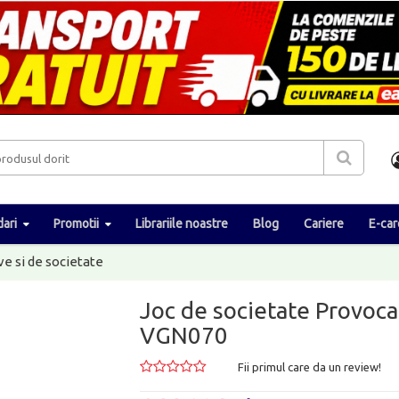
ari
Promotii
Librariile noastre
Blog
Cariere
E-car
ve si de societate
Joc de societate Provocar
VGN070
Fii primul care da un review!