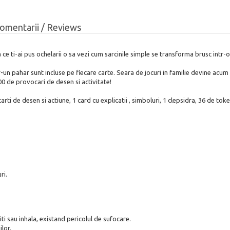
omentarii / Reviews
 ce ti-ai pus ochelarii o sa vezi cum sarcinile simple se transforma brusc intr
un pahar sunt incluse pe fiecare carte. Seara de jocuri in familie devine acum m
100 de provocari de desen si activitate!
ti de desen si actiune, 1 card cu explicatii , simboluri, 1 clepsidra, 36 de token
ri.
ti sau inhala, existand pericolul de sufocare.
lor.