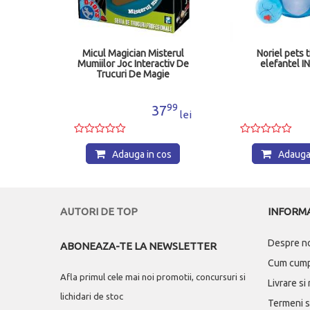
Micul Magician Misterul
Noriel pets 
Mumiilor Joc Interactiv De
elefantel 
Trucuri De Magie
00
99
0
37
lei
lei
os
Adauga in cos
Adauga 
AUTORI DE TOP
INFORMA
Despre n
ABONEAZA-TE LA NEWSLETTER
Cum cum
Afla primul cele mai noi promotii, concursuri si
Livrare si
lichidari de stoc
Termeni si