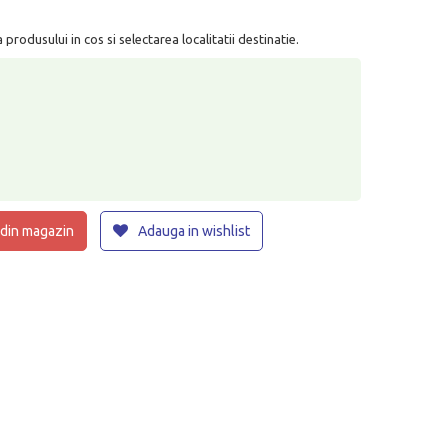
rodusului in cos si selectarea localitatii destinatie.
 din magazin
Adauga in wishlist