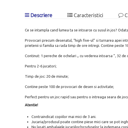
Descriere
Caracteristici
C
Ce se intampla cand lumea ta se intoarce cu susul in jos? Odata
Provocari precum desenatul, “high five-ul” si turnarea apei intr-
prietenii si familia sa rada timp de ore intregi. Contine peste 
Continut: 1 pereche de ochelari „ cu vederea intoarsa ”, 32 de car
Pentru 2-6 jucatori;
Timp de joc: 20 de minute;
Contine peste 100 de provocari de desen si activitate;
Perfect pentru un joc rapid sau pentru o intreaga seara de jocu
Atentie!
Contraindicat copiilor mai mici de 3 ani.
Jucaria/produsul poate contine piese mici care se pot inghi
Nu lasati ambalajele jucariilor/produselor la indemana copii