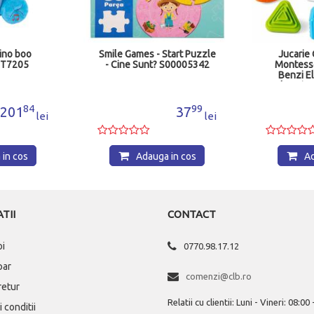
tino boo
Smile Games - Start Puzzle
Jucarie 
INT7205
- Cine Sunt? S00005342
Montesso
Benzi El
Educativ 
K
84
99
201
37
lei
lei
in cos
Adauga in cos
Ad
TII
CONTACT
oi
0770.98.17.12
par
comenzi@clb.ro
 retur
Relatii cu clientii: Luni - Vineri: 08:00
 conditii