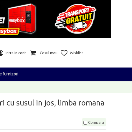
Intra in cont
Cosul meu
Wishlist
e furnizori
i cu susul in jos, limba romana
Compara