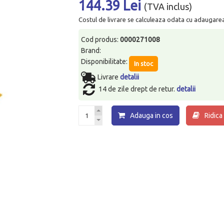
144.39 Lei
(TVA inclus)
Costul de livrare se calculeaza odata cu adaugarea p
Cod produs:
0000271008
Brand:
Disponibilitate:
In stoc
Livrare
detalii
14 de zile drept de retur.
detalii
Adauga in cos
Ridica