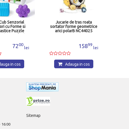
Cub Senzorial
Jucarie de tras roata
ri cu Forme si
sortator forme geometrice
astice Puzzle
arici polarB NC44025
7 Piese 12 luni+
X54661
00
99
72
158
lei
lei
auga in cos
Adauga in cos
Sitemap
 - 16:00