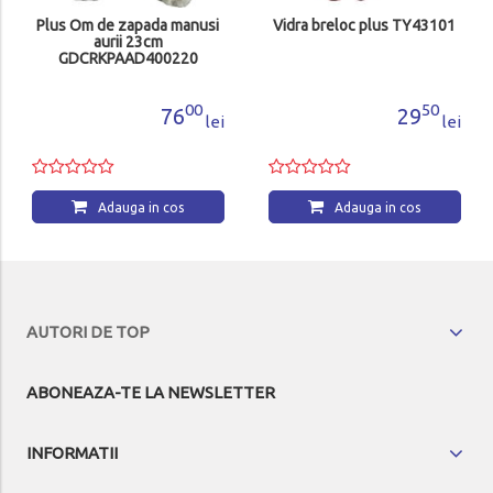
Plus Om de zapada manusi
Vidra breloc plus TY43101
aurii 23cm
GDCRKPAAD400220
00
50
76
29
lei
lei
Adauga in cos
Adauga in cos
AUTORI DE TOP
ABONEAZA-TE LA NEWSLETTER
INFORMATII