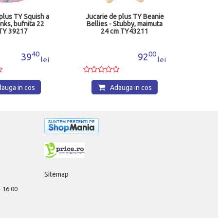
 plus TY Squish a
Jucarie de plus TY Beanie
nks, bufnita 22
Bellies - Stubby, maimuta
TY 39217
24 cm TY43211
40
00
39
92
lei
lei
auga in cos
Adauga in cos
Sitemap
 - 16:00