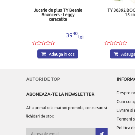
ragon
Jucarie de plus TY Beanie
TY 36392 BO
resezi
Bouncers - Leggy
15 c
10
caracatita
57
40
4
39
lei
lei
os
Adauga in cos
Adauga 
AUTORI DE TOP
INFORMA
Despre n
ABONEAZA-TE LA NEWSLETTER
Cum cum
Afla primul cele mai noi promotii, concursuri si
Livrare si
lichidari de stoc
Termeni si
Politica d