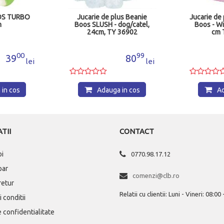
OS TURBO
Jucarie de plus Beanie
Jucarie de
m
Boos SLUSH - dog/catel,
Boos - Wi
24cm, TY 36902
cm 
00
99
39
80
lei
lei
in cos
Adauga in cos
Ad
TII
CONTACT
oi
0770.98.17.12
par
comenzi@clb.ro
 retur
Relatii cu clientii: Luni - Vineri: 08:00
 conditii
e confidentialitate