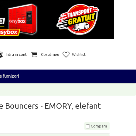
Intra in cont
Cosul meu
Wishlist
e furnizori
ie Bouncers - EMORY, elefant
Compara